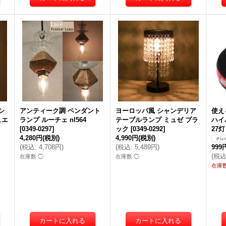
シ
アンティーク調 ペンダント
ヨーロッパ風 シャンデリア
使え
ュエ
ランプ ルーチェ nl564
テーブルランプ ミュゼ ブラ
ハイ
ド
[
0349-0297
]
ック
[
0349-0292
]
27灯
4,280円
(税別)
4,990円
(税別)
(
税込
:
4,708円
)
(
税込
:
5,489円
)
999
(
税
在庫数 ◯
在庫数 ◯
在庫数