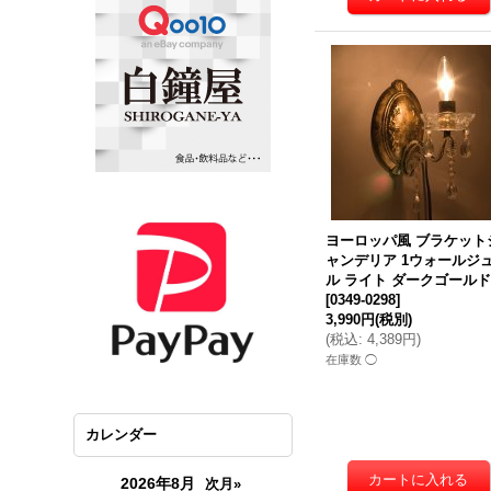
ヨーロッパ風 ブラケット
ャンデリア 1ウォールジ
ル ライト ダークゴール
[
0349-0298
]
3,990円
(税別)
(
税込
:
4,389円
)
在庫数 ◯
カレンダー
2026年8月
次月»