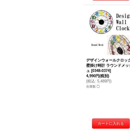
デザインウォールクロッ
壁掛け時計 ラウンドメッ
ュ
[
0348-0374
]
4,990円
(税別)
(
税込
:
5,489円
)
在庫数 ◯