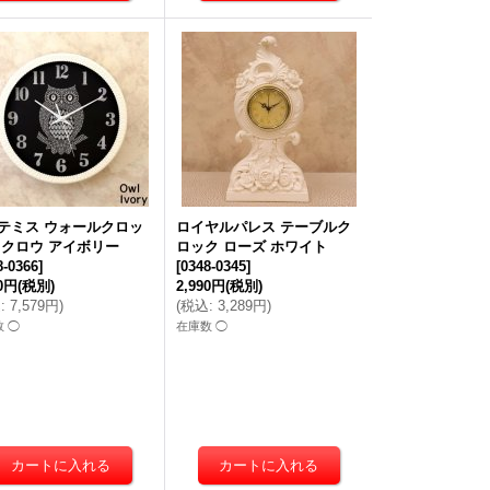
テミス ウォールクロッ
ロイヤルパレス テーブルク
フクロウ アイボリー
ロック ローズ ホワイト
8-0366
]
[
0348-0345
]
90円
(税別)
2,990円
(税別)
込
:
7,579円
)
(
税込
:
3,289円
)
 ◯
在庫数 ◯