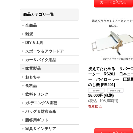
商品カテゴリ一覧
全商品
雑貨
DIY＆工具
スポーツ＆アウトドア
カー＆バイク用品
家電製品
洗えてたためる リバー
ーター RS201 日本ニ
おもちゃ
ー パイローラー 圧
のし機
[
RS201
]
食料品
飲料ドリンク
96,000円
(税別)
(
税込
:
105,600円
)
ガ-デニング＆園芸
在庫数 △
バッグ＆財布＆傘
贈答用ギフト
家具＆インテリア