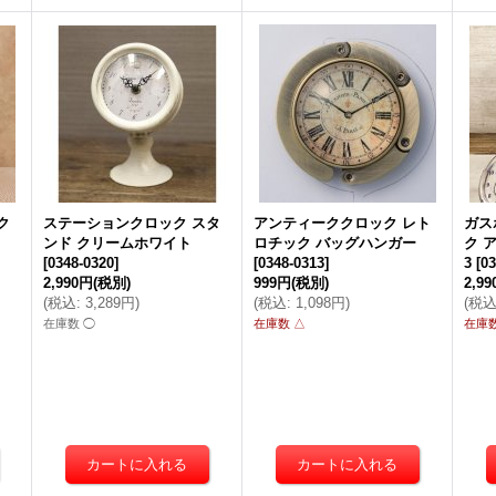
ク
ステーションクロック スタ
アンティーククロック レト
ガス
ンド クリームホワイト
ロチック バッグハンガー
ク 
[
0348-0320
]
[
0348-0313
]
3
[
03
2,990円
(税別)
999円
(税別)
2,9
(
税込
:
3,289円
)
(
税込
:
1,098円
)
(
税
在庫数 ◯
在庫数 △
在庫数