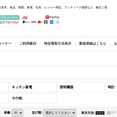
産直米、食品、雑貨、家電、玩具、レジャー用品、アンティーク雑貨など、幅広く取
コーナー
ご利用案内
特定商取引法表示
新規登録はこちら
キッチン家電
照明機器
時計
その他
画像
:
並び順
:
表示方法
: