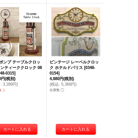
ポンプ テーブルクロッ
ビンテージ レーベルクロッ
アンティーククロック 08
ク ホテルドパリス
[
0348-
48-0315
]
0154
]
90円
(税別)
4,880円
(税別)
込
:
3,289円
)
(
税込
:
5,368円
)
 △
在庫数 ◯