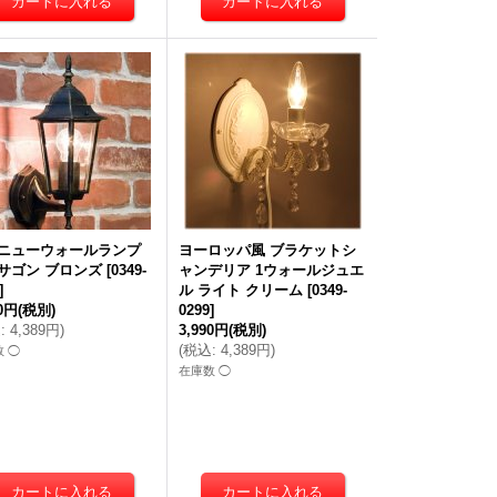
ニューウォールランプ
ヨーロッパ風 ブラケットシ
サゴン ブロンズ
[
0349-
ャンデリア 1ウォールジュエ
]
ル ライト クリーム
[
0349-
90円
(税別)
0299
]
込
:
4,389円
)
3,990円
(税別)
(
税込
:
4,389円
)
 ◯
在庫数 ◯