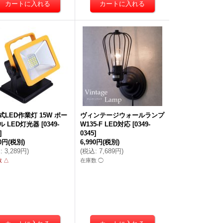
式LED作業灯 15W ポー
ヴィンテージウォールランプ
ル LED灯光器
[
0349-
W135-F LED対応
[
0349-
]
0345
]
90円
(税別)
6,990円
(税別)
込
:
3,289円
)
(
税込
:
7,689円
)
 △
在庫数 ◯