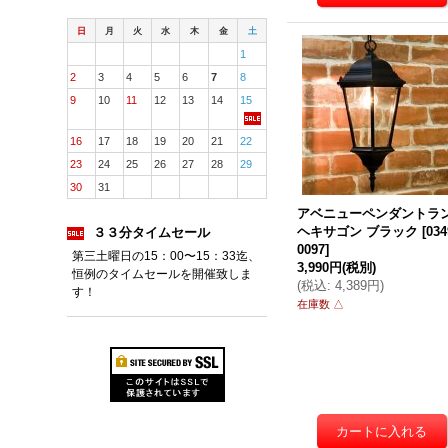
日
月
火
水
木
金
土
1
2
3
4
5
6
7
8
9
10
11
12
13
14
15
16
17
18
19
20
21
22
23
24
25
26
27
28
29
30
31
アベニューペンダントラ
ヘキサゴン ブラック
[
034
３３分タイムセール
0097
]
第三土曜日の15：00〜15：33迄、
3,990円
(税別)
恒例のタイムセールを開催致しま
(
税込
:
4,389円
)
す！
在庫数 △