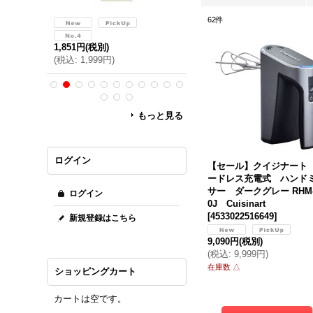
62
件
4,699円
(税別)
1,851円
(税別)
(
税込
:
5,074円
)
(
税込
:
1,999円
)
もっと見る
ログイン
【セール】クイジナート
ードレス充電式 ハンド
サー ダークグレー RHM-
ログイン
0J Cuisinart
[
4533022516649
]
新規登録はこちら
9,090円
(税別)
(
税込
:
9,999円
)
在庫数 △
ショッピングカート
カートは空です。