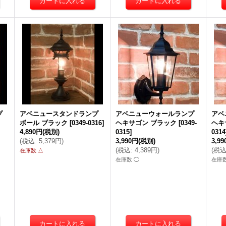
プ
アベニュースタンドランプ
アベニューウォールランプ
アベ
ボール ブラック
[
0349-0316
]
ヘキサゴン ブラック
[
0349-
ヘキ
4,890円
(税別)
0315
]
0314
(
税込
:
5,379円
)
3,990円
(税別)
3,9
(
税込
:
4,389円
)
(
税
在庫数 △
在庫数 ◯
在庫数