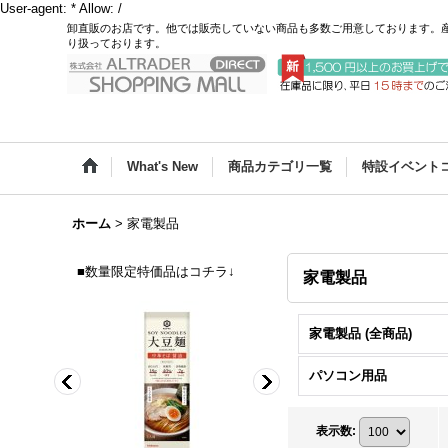
User-agent: * Allow: /
卸直販のお店です。他では販売していない商品も多数ご用意しております。
り扱っております。
What's New
商品カテゴリ一覧
特設イベント
ホーム
>
家電製品
■数量限定特価品はコチラ↓
家電製品
家電製品 (全商品)
パソコン用品
表示数
: