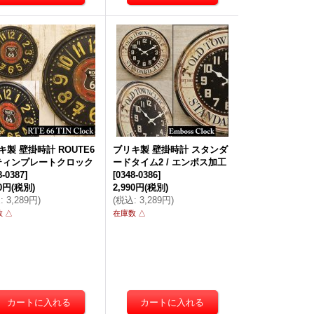
キ製 壁掛時計 ROUTE6
ブリキ製 壁掛時計 スタンダ
/ ティンプレートクロック
ードタイム2 / エンボス加工
8-0387
]
[
0348-0386
]
90円
(税別)
2,990円
(税別)
込
:
3,289円
)
(
税込
:
3,289円
)
 △
在庫数 △