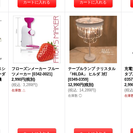
スシ
フローズンメーカー フルー
テーブルランプ クリスタル
充電
ーダ
ツメーカー
[
0342-0021
]
「HILDA」 ヒルダ 3灯
タブ
延機
2,990円
(税別)
[
0349-0359
]
0357
(
税込
:
3,289円
)
12,990円
(税別)
2,9
(
税込
:
14,289円
)
(
税
在庫数 △
在庫数 ◯
在庫数