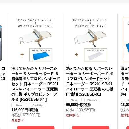
2,199円
(税別)
2,999円
(税別)
2,
(
税込
:
2,374円
)
(
税込
:
3,238円
)
(
税
 コ
洗えてたためる リバースシ
洗えてたためる リバースシ
洗え
ミキ
ーター & シーターボード ３
ーター & シーターボード ポ
ター
10
層構造ポリプロピレンボード
リプロピレンボードセット
３層
セット 日本ニーダー RS201
日本ニーダー RS201 SB-01
ド 
SB-04 パイローラー 圧延機
パイローラー 圧延機 のし機
パイ
のし機 ポリプロピレン ア
PP製
[
RS201/SB-01
]
04
]
ルミ
[
RS201/SB-0４
]
99,990円
(税別)
18,
116,000円
(税別)
(
税込
:
109,989円
)
(
税
(
税込
:
127,600円
)
在庫数 △
在庫数
在庫数 △