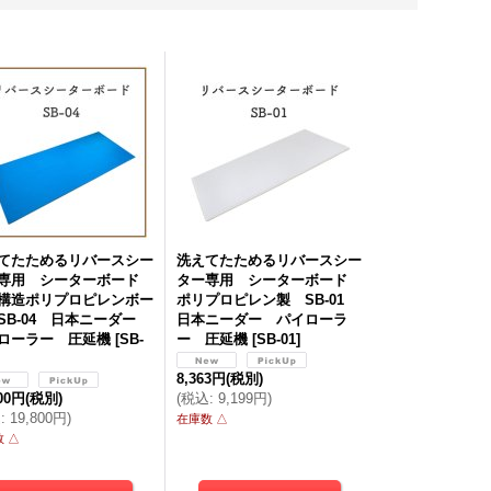
2,676円
(税
213円
(税別)
2,112円
(税別)
(
税込
:
2,8
込
:
2,390円
)
(
税込
:
2,280円
)
てたためるリバースシー
洗えてたためるリバースシー
専用 シーターボード
ター専用 シーターボード
構造ポリプロピレンボー
ポリプロピレン製 SB-01
SB-04 日本ニーダー
日本ニーダー パイローラ
ローラー 圧延機
[
SB-
ー 圧延機
[
SB-01
]
8,363円
(税別)
000円
(税別)
(
税込
:
9,199円
)
込
:
19,800円
)
在庫数 △
 △