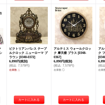
ク
ビクトリアンパレス テーブ
アルテミス ウォールクロッ
アル
シ
ルクロック ニューローマ ブ
ク 摩天楼 ブラス
[
0348-
ク 
ラウン
[
0348-0372
]
0367
]
[
034
6,890円
(税別)
6,890円
(税別)
6,8
(
税込
:
7,579円
)
(
税込
:
7,579円
)
(
税
在庫数 △
在庫数 ◯
在庫数