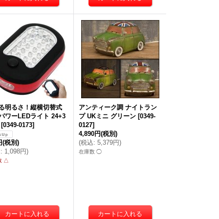
る明るさ！縦横切替式
アンティーク調 ナイトラン
パワーLEDライト 24+3
プ UKミニ グリーン
[
0349-
[
0349-0173
]
0127
]
4,890円
(税別)
円
(税別)
(
税込
:
5,379円
)
込
:
1,098円
)
在庫数 ◯
 △