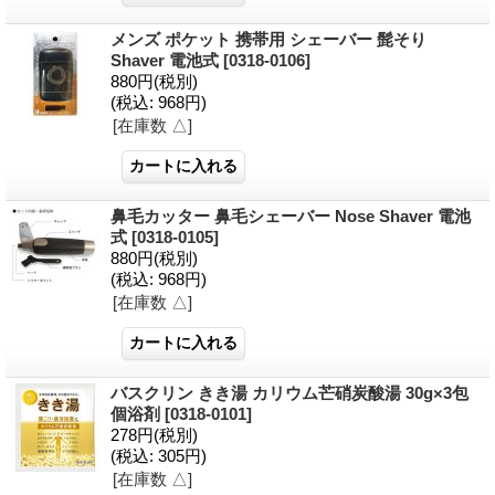
メンズ ポケット 携帯用 シェーバー 髭そり
Shaver 電池式
[0318-0106]
880円
(税別)
(税込
:
968円)
[在庫数 △]
鼻毛カッター 鼻毛シェーバー Nose Shaver 電池
式
[0318-0105]
880円
(税別)
(税込
:
968円)
[在庫数 △]
バスクリン きき湯 カリウム芒硝炭酸湯 30g×3包
個浴剤
[0318-0101]
278円
(税別)
(税込
:
305円)
[在庫数 △]