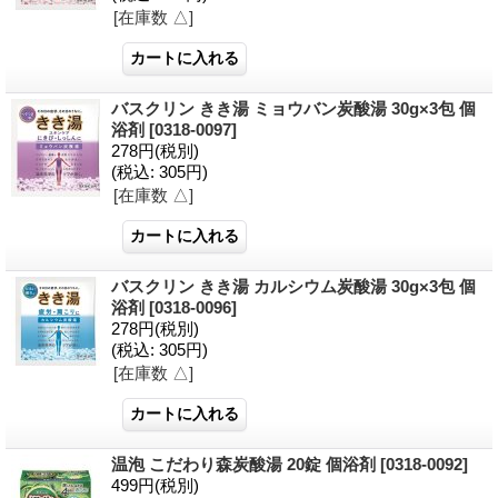
[在庫数 △]
バスクリン きき湯 ミョウバン炭酸湯 30g×3包 個
浴剤
[0318-0097]
278円
(税別)
(税込
:
305円)
[在庫数 △]
バスクリン きき湯 カルシウム炭酸湯 30g×3包 個
浴剤
[0318-0096]
278円
(税別)
(税込
:
305円)
[在庫数 △]
温泡 こだわり森炭酸湯 20錠 個浴剤
[0318-0092]
499円
(税別)