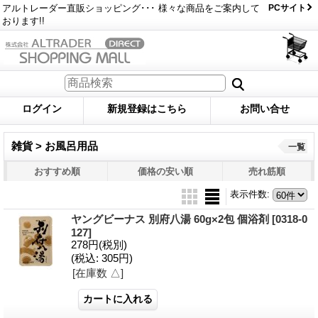
アルトレーダー直販ショッピング･･･ 様々な商品をご案内して
PCサイト
おります!!
ログイン
新規登録はこちら
お問い合せ
雑貨 > お風呂用品
一覧
おすすめ順
価格の安い順
売れ筋順
表示件数
:
ヤングビーナス 別府八湯 60g×2包 個浴剤
[0318-0
127]
278円
(税別)
(税込
:
305円)
[在庫数 △]