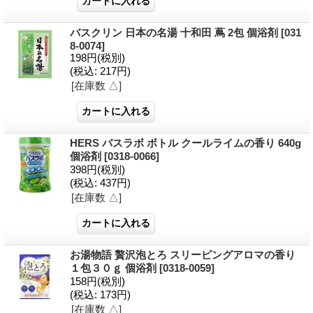
バスクリン 日本の名湯 十和田 蔦 2包 個浴剤
[031
8-0074]
198円
(税別)
(税込
:
217円)
[在庫数 △]
HERS バスラボ ボトル クールライムの香り 640g
個浴剤
[0318-0066]
398円
(税別)
(税込
:
437円)
[在庫数 △]
お湯物語 贅沢泡とろ スリーピングアロマの香り
１包３０ｇ 個浴剤
[0318-0059]
158円
(税別)
(税込
:
173円)
[在庫数 △]