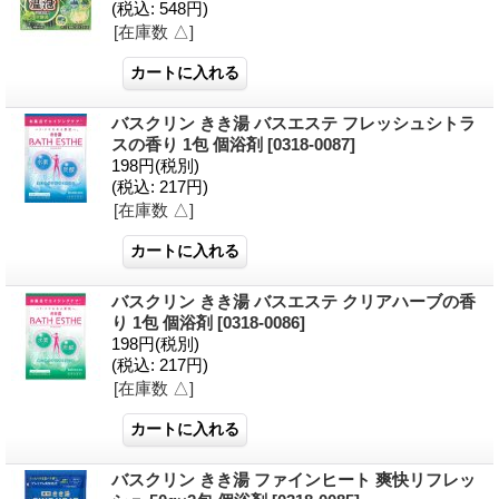
(税込
:
548円)
[在庫数 △]
バスクリン きき湯 バスエステ フレッシュシトラ
スの香り 1包 個浴剤
[0318-0087]
198円
(税別)
(税込
:
217円)
[在庫数 △]
バスクリン きき湯 バスエステ クリアハーブの香
り 1包 個浴剤
[0318-0086]
198円
(税別)
(税込
:
217円)
[在庫数 △]
バスクリン きき湯 ファインヒート 爽快リフレッ