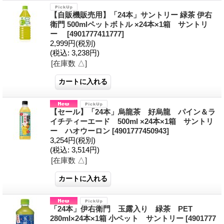
【自販機販売用】「24本」サントリー 緑茶 伊右
衛門 500mlペットボトル ×24本×1箱 サントリ
ー
[4901777411777]
2,999円
(税別)
(税込
:
3,238円)
[在庫数 △]
【セール】「24本」烏龍茶 好烏龍 パイン＆ラ
イチティーエード 500ml ×24本×1箱 サントリ
ー ハオウーロン
[4901777450943]
3,254円
(税別)
(税込
:
3,514円)
[在庫数 △]
「24本」伊右衛門 玉露入り 緑茶 PET
280ml×24本×1箱 小ペット サントリー
[4901777