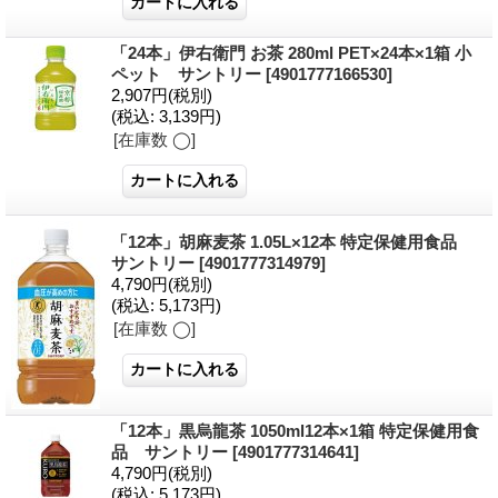
「24本」伊右衛門 お茶 280ml PET×24本×1箱 小
ペット サントリー
[4901777166530]
2,907円
(税別)
(税込
:
3,139円)
[在庫数 ◯]
「12本」胡麻麦茶 1.05L×12本 特定保健用食品
サントリー
[4901777314979]
4,790円
(税別)
(税込
:
5,173円)
[在庫数 ◯]
「12本」黒烏龍茶 1050ml12本×1箱 特定保健用食
品 サントリー
[4901777314641]
4,790円
(税別)
(税込
:
5,173円)