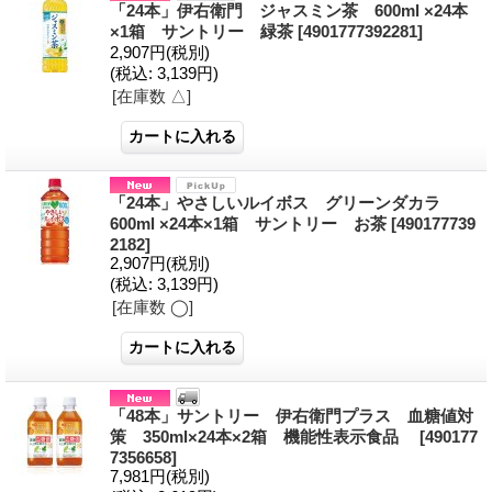
「24本」伊右衛門 ジャスミン茶 600ml ×24本
×1箱 サントリー 緑茶
[4901777392281]
2,907円
(税別)
(税込
:
3,139円)
[在庫数 △]
「24本」やさしいルイボス グリーンダカラ
600ml ×24本×1箱 サントリー お茶
[490177739
2182]
2,907円
(税別)
(税込
:
3,139円)
[在庫数 ◯]
「48本」サントリー 伊右衛門プラス 血糖値対
策 350ml×24本×2箱 機能性表示食品
[490177
7356658]
7,981円
(税別)