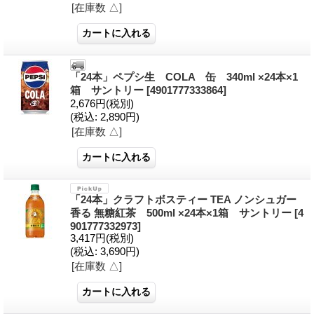
[在庫数 △]
「24本」ペプシ生 COLA 缶 340ml ×24本×1
箱 サントリー
[4901777333864]
2,676円
(税別)
(税込
:
2,890円)
[在庫数 △]
「24本」クラフトボスティー TEA ノンシュガー
香る 無糖紅茶 500ml ×24本×1箱 サントリー
[4
901777332973]
3,417円
(税別)
(税込
:
3,690円)
[在庫数 △]