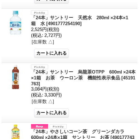
「24本」サントリー 天然水 280ml ×24本×1
箱 水
[4901777254190]
2,525円
(税別)
(税込
:
2,727円)
[在庫数 △]
「24本」サントリー 烏龍茶OTPP 600ml ×24本
×1箱 お茶 ウーロン茶 機能性表示食品
[45191
763]
3,084円
(税別)
(税込
:
3,330円)
[在庫数 △]
「24本」やさしいコーン茶 グリーンダカラ
600ml ×24本×1箱 サントリー お茶
[490177743