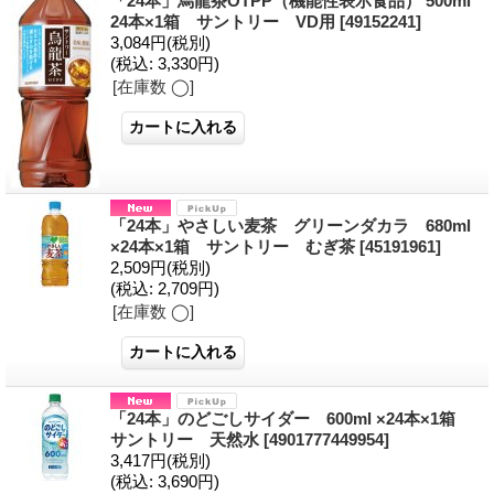
「24本」烏龍茶OTPP（機能性表示食品） 500ml
24本×1箱 サントリー VD用
[49152241]
3,084円
(税別)
(税込
:
3,330円)
[在庫数 ◯]
「24本」やさしい麦茶 グリーンダカラ 680ml
×24本×1箱 サントリー むぎ茶
[45191961]
2,509円
(税別)
(税込
:
2,709円)
[在庫数 ◯]
「24本」のどごしサイダー 600ml ×24本×1箱
サントリー 天然水
[4901777449954]
3,417円
(税別)
(税込
:
3,690円)