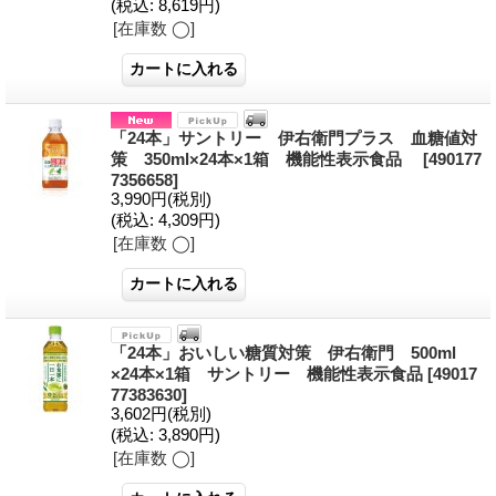
(税込
:
8,619円)
[在庫数 ◯]
「24本」サントリー 伊右衛門プラス 血糖値対
策 350ml×24本×1箱 機能性表示食品
[490177
7356658]
3,990円
(税別)
(税込
:
4,309円)
[在庫数 ◯]
「24本」おいしい糖質対策 伊右衛門 500ml
×24本×1箱 サントリー 機能性表示食品
[49017
77383630]
3,602円
(税別)
(税込
:
3,890円)
[在庫数 ◯]