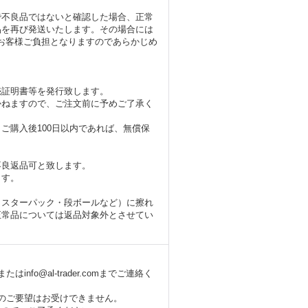
で不良品ではないと確認した場合、正常
品を再び発送いたします。その場合には
のお客様ご負担となりますのであらかじめ
売証明書等を発行致します。
かねますので、ご注文前に予めご了承く
ご購入後100日以内であれば、無償保
不良返品可と致します。
ます。
リスターパック・段ボールなど）に擦れ
正常品については返品対象外とさせてい
fo@al-trader.comまでご連絡く
のご要望はお受けできません。