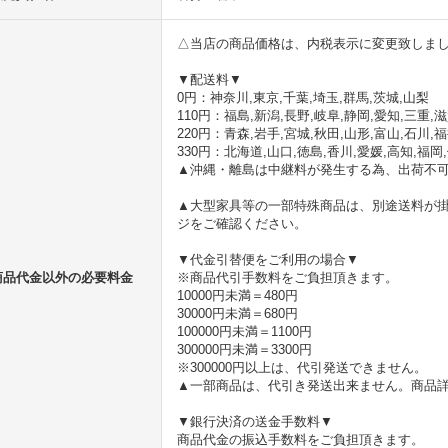
税別)
890円
)
1,851円
(税別)
1,851円
(税別)
△当店の商品価格は、内税表示に変更致しま
(
税込
:
1,999円
)
(
税込
:
1,999円
)
▼配送料▼
0円：神奈川,東京,千葉,埼玉,群馬,茨城,山梨
110円：福島,新潟,長野,岐阜,静岡,愛知,三重,
220円：青森,岩手,宮城,秋田,山形,富山,石川,
330円：北海道,山口,徳島,香川,愛媛,高知,福岡
▲沖縄・離島は中継料が発生する為、出荷不
▲大型家具等の一部特殊商品は、別途送料が
ジをご確認ください。
▼代金引替便をご利用の場合▼
商品代金以外の必要料金
※商品代引手数料をご負担頂きます。
10000円未満＝480円
30000円未満＝680円
100000円未満＝1100円
300000円未満＝3300円
※300000円以上は、代引発送できません。
▲一部商品は、代引き発送出来ません。商品
▼銀行決済の送金手数料▼
商品代金の振込手数料をご負担頂きます。