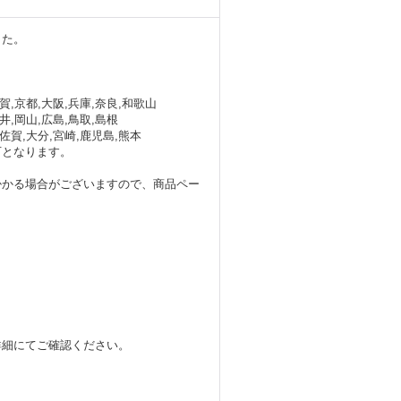
1,851円
(税別)
1,851円
(税別)
した。
(
税込
:
1,999円
)
(
税込
:
1,999円
)
滋賀,京都,大阪,兵庫,奈良,和歌山
福井,岡山,広島,鳥取,島根
,佐賀,大分,宮崎,鹿児島,熊本
可となります。
掛かる場合がございますので、商品ペー
詳細にてご確認ください。