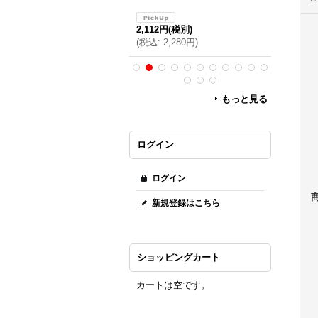
2,676円
(
,851円
(税別)
2,112円
(税別)
(
税込
:
2,
税込
:
1,999円
)
(
税込
:
2,280円
)
もっと見る
ログイン
ログイン
新規登録はこちら
ショッピングカート
カートは空です。