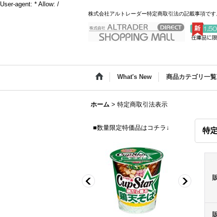
User-agent: * Allow: /
株式会社アルトレーダー特定商取引法の記載事項です
What's New
商品カテゴリ一覧
ホーム
>
特定商取引法表示
■数量限定特価品はコチラ↓
特