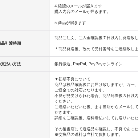
4.確認のメールが届きます
購入内容のメールが届きます。
5.商品が届きます
商品ご注文、ご入金確認後７日以内に発送致
商品引渡時期
＊商品発送後、改めて受付番号をご連絡致し
お支払い方法
銀行振込, PayPal, PayPayオンライン
▼初期不良について
商品は検品確認後にお届け致しますが、万一
ご返金での対応となります。
不良が見受けられた場合、商品到着後３日以
ください。
ご連絡いただいた後、まず当店からメールに
だきます。
詳細をご確認後、送料着払いにてお送りいた
その後当店にて返送品を確認し、不良であっ
※交換品の送料は当社で負担します。