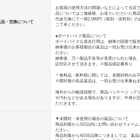
お客様の使用方法の間違いなどによって当店
品についてはご連絡後、お送りいただいた商
代金引換にて一律2,000円（税別・送料別）
返品・交換について
ご了承ください。
●ボードバイク製品について
ボードバイク公道走行用は、納車の段階で販
納車後のお客様都合の返品は一切お受け出来
ださい。
納車後、万一製品不良等が見受けられた場合、
証対応させて頂きます。※製品保証書有り
＊食料品・飲料類に関しては、未開封時のみ
※開封後の良品返品は、一切お受け出来兼ね
海外からの輸送段階で、商品パッケージ（ブ
や汚れなどがある場合がありますが、中身が
ただきます。
▼未開封・未使用の場合の返品について
商品到着から3日以内にお問い合わせフォームまたはin
ださい。
商品到着から4日目以降につきましては、返品