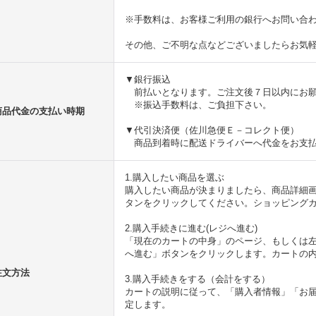
※手数料は、お客様ご利用の銀行へお問い合
その他、ご不明な点などございましたらお気
▼銀行振込
前払いとなります。ご注文後７日以内にお願
※振込手数料は、ご負担下さい。
商品代金の支払い時期
▼代引決済便（佐川急便Ｅ－コレクト便）
商品到着時に配送ドライバーへ代金をお支払
1.購入したい商品を選ぶ
購入したい商品が決まりましたら、商品詳細
タンをクリックしてください。ショッピング
2.購入手続きに進む(レジへ進む)
「現在のカートの中身」のページ、もしくは
へ進む」ボタンをクリックします。カートの
注文方法
3.購入手続きをする（会計をする）
カートの説明に従って、「購入者情報」「お
定します。