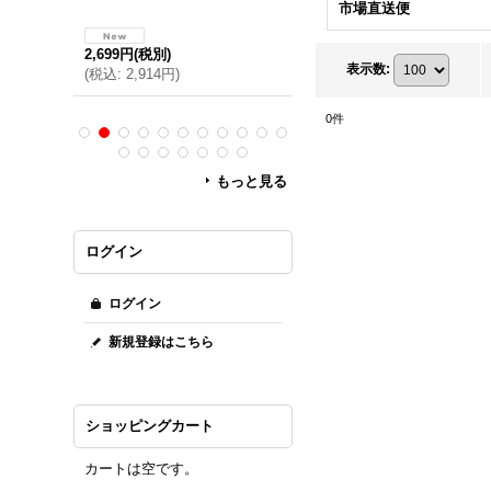
市場直送便
2,699円
(税別)
1,851円
(税別)
表示数
:
(
税込
:
2,914円
)
(
税込
:
1,999円
)
0
件
もっと見る
ログイン
ログイン
新規登録はこちら
ショッピングカート
カートは空です。