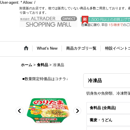
User-agent: * Allow: /
卸直販のお店です。他では販売していない商品も多数ご用意しております。
り扱っております。
What's New
商品カテゴリ一覧
特設イベント
ホーム
>
食料品
>
冷凍品
■数量限定特価品はコチラ↓
冷凍品
切身魚や魚卵類、冷凍野
食料品 (全商品)
蕎麦・うどん