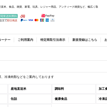
産直米、食品、雑貨、家電、玩具、レジャー用品、アンティーク雑貨など、幅広く取
コーナー
ご利用案内
特定商取引法表示
新規登録はこちら
菜、冷凍肉類などをご案内しております
産地直送米
調味料
加工
缶詰
健康食品
冷凍