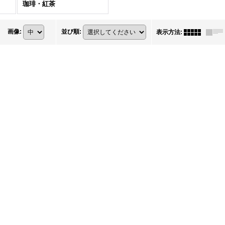
珈琲・紅茶
2,999円
(税別)
3,299円
(税別)
1,
画像
:
並び順
:
表示方法
:
(
税込
:
3,238円
)
(
税込
:
3,562円
)
(
税