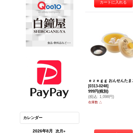
ｅｚｅｇｇ おんせんたま
[
0313-0248
]
999円
(税別)
(
税込
:
1,098円
)
在庫数 △
カレンダー
2026年8月
次月»