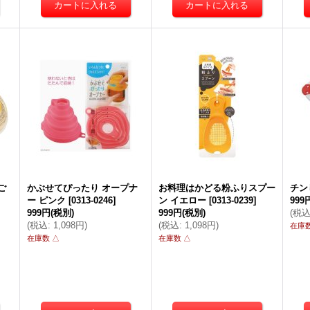
ご
かぶせてぴったり オープナ
お料理はかどる粉ふりスプー
チン
ー ピンク
[
0313-0246
]
ン イエロー
[
0313-0239
]
999
999円
(税別)
999円
(税別)
(
税
(
税込
:
1,098円
)
(
税込
:
1,098円
)
在庫数
在庫数 △
在庫数 △