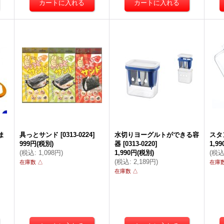
ま
具っとサンド
[
0313-0224
]
水切りヨーグルトができる容
スタ
999円
(税別)
器
[
0313-0220
]
1,9
(
税込
:
1,098円
)
1,990円
(税別)
(
税
(
税込
:
2,189円
)
在庫数 △
在庫数
在庫数 △