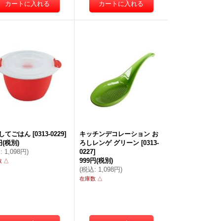
してごはん
[
0313-0229
]
キッチンデコレーション お
円
(税別)
ろしレンゲ グリーン
[
0313-
込
:
1,098円
)
0227
]
999円
(税別)
 △
(
税込
:
1,098円
)
在庫数 △