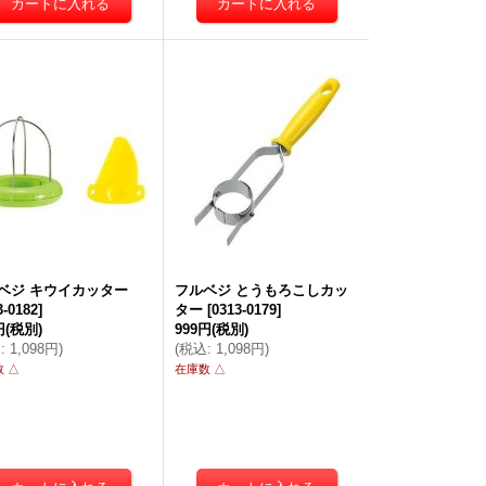
ベジ キウイカッター
フルベジ とうもろこしカッ
3-0182
]
ター
[
0313-0179
]
円
(税別)
999円
(税別)
込
:
1,098円
)
(
税込
:
1,098円
)
 △
在庫数 △