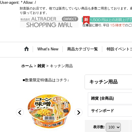
User-agent: * Allow: /
卸直販のお店です。他では販売していない商品も多数ご用意しております。
り扱っております。
What's New
商品カテゴリ一覧
特設イベント
ホーム
>
雑貨
>
キッチン用品
■数量限定特価品はコチラ↓
キッチン用品
雑貨 (全商品)
サインボード
表示数
: