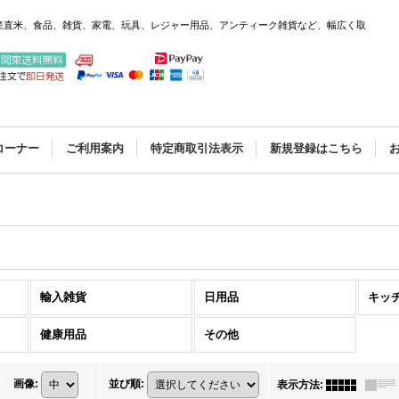
産直米、食品、雑貨、家電、玩具、レジャー用品、アンティーク雑貨など、幅広く取
コーナー
ご利用案内
特定商取引法表示
新規登録はこちら
輸入雑貨
日用品
キッ
健康用品
その他
画像
:
並び順
:
表示方法
: