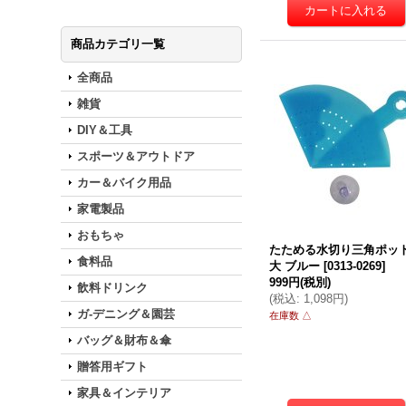
商品カテゴリ一覧
全商品
雑貨
DIY＆工具
スポーツ＆アウトドア
カー＆バイク用品
家電製品
おもちゃ
たためる水切り三角ポッ
食料品
大 ブルー
[
0313-0269
]
999円
(税別)
飲料ドリンク
(
税込
:
1,098円
)
ガ-デニング＆園芸
在庫数 △
バッグ＆財布＆傘
贈答用ギフト
家具＆インテリア