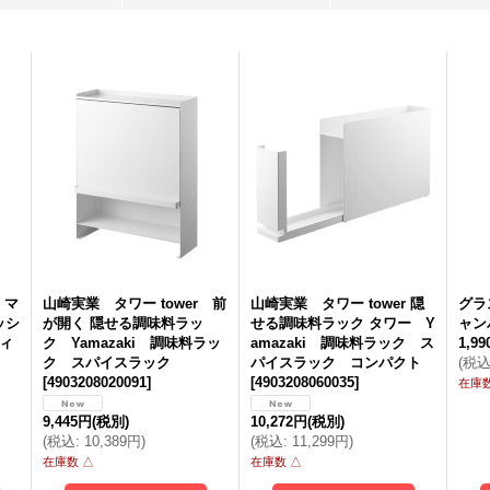
2,112円
(税別)
2,999円
(税別)
4,
(
税込
:
2,280円
)
(
税込
:
3,238円
)
(
税
 マ
山崎実業 タワー tower 前
山崎実業 タワー tower 隠
グラ
ッシ
が開く 隠せる調味料ラッ
せる調味料ラック タワー Y
ャン
ティ
ク Yamazaki 調味料ラッ
amazaki 調味料ラック ス
1,9
ク スパイスラック
パイスラック コンパクト
(
税
[
4903208020091
]
[
4903208060035
]
在庫数
9,445円
(税別)
10,272円
(税別)
(
税込
:
10,389円
)
(
税込
:
11,299円
)
在庫数 △
在庫数 △