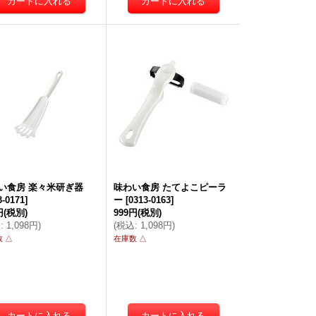
い食房 楽々米研ぎ器
味わい食房 たてよこピーラ
3-0171
]
ー
[
0313-0163
]
円
(税別)
999円
(税別)
込
:
1,098円
)
(
税込
:
1,098円
)
 △
在庫数 △