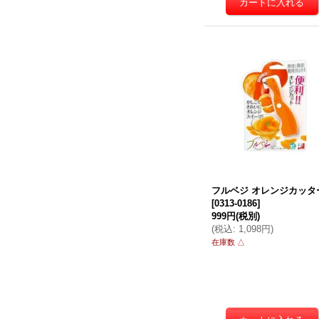
フルベジ オレンジカッタ
[
0313-0186
]
999円
(税別)
(
税込
:
1,098円
)
在庫数 △