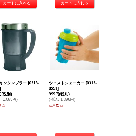
キンタンブラー
[
0313-
ツイストシェーカー
[
0313-
]
0251
]
円
(税別)
999円
(税別)
込
:
1,098円
)
(
税込
:
1,098円
)
 △
在庫数 △