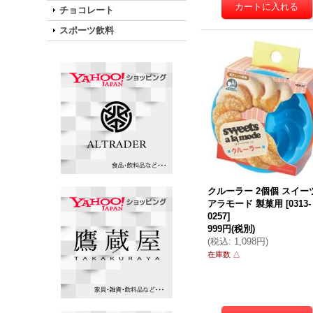
チョコレート
スポーツ飲料
クルーラー 2個個 スイー
アラモード 製菓用
[
0313-
0257
]
999円
(税別)
(
税込
:
1,098円
)
在庫数 △