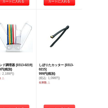
ンド調理器
[
0313-0219
]
しぼりたカッター
[
0313-
90円
(税別)
0215
]
込
:
2,189円
)
999円
(税別)
(
税込
:
1,098円
)
 △
在庫数 △