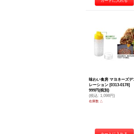
味わい食房 マヨネーズデ
レーション
[
0313-0178
]
999円
(税別)
(
税込
:
1,098円
)
在庫数 △