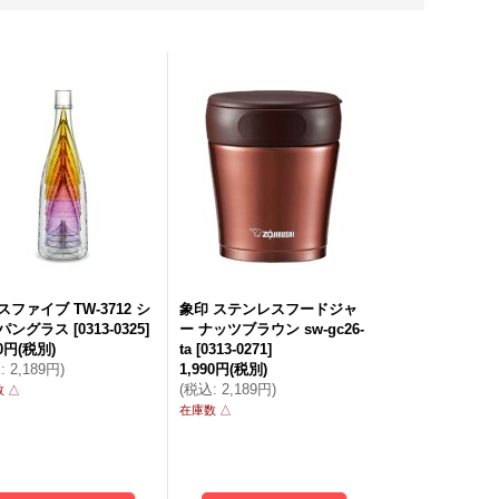
699円
(税別)
2,213円
(税別)
込
:
5,074円
)
(
税込
:
2,390円
)
1,851円
(税
(
税込
:
1,9
スファイブ TW-3712 シ
象印 ステンレスフードジャ
パングラス
[
0313-0325
]
ー ナッツブラウン sw-gc26-
90円
(税別)
ta
[
0313-0271
]
込
:
2,189円
)
1,990円
(税別)
(
税込
:
2,189円
)
 △
在庫数 △