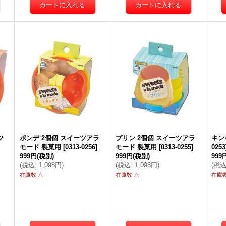
ツ
ポンデ 2個個 スイーツアラ
プリン 2個個 スイーツアラ
キン
モード 製菓用
[
0313-0256
]
モード 製菓用
[
0313-0255
]
0253
999円
(税別)
999円
(税別)
999
(
税込
:
1,098円
)
(
税込
:
1,098円
)
(
税
在庫数 △
在庫数 △
在庫数