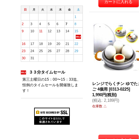
日
月
火
水
木
金
土
1
2
3
4
5
6
7
8
9
10
11
12
13
14
15
16
17
18
19
20
21
22
23
24
25
26
27
28
29
30
31
３３分タイムセール
第三土曜日の15：00〜15：33迄、
レンジでらくチン ゆでた
恒例のタイムセールを開催致しま
ご 4個用
[
0313-0225
]
す！
1,990円
(税別)
(
税込
:
2,189円
)
在庫数 △