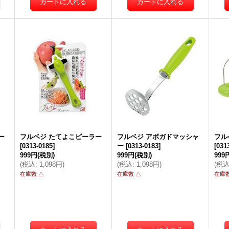
ー
フルベジ たてよこピーラー
フルベジ アボガドマッシャ
フル
[
0313-0185
]
ー
[
0313-0183
]
[
031
999円
(税別)
999円
(税別)
999
(
税込
:
1,098円
)
(
税込
:
1,098円
)
(
税
在庫数 △
在庫数 △
在庫数