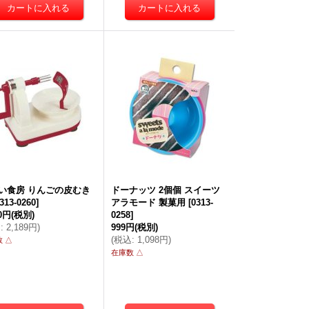
い食房 りんごの皮むき
ドーナッツ 2個個 スイーツ
313-0260
]
アラモード 製菓用
[
0313-
90円
(税別)
0258
]
込
:
2,189円
)
999円
(税別)
(
税込
:
1,098円
)
 △
在庫数 △