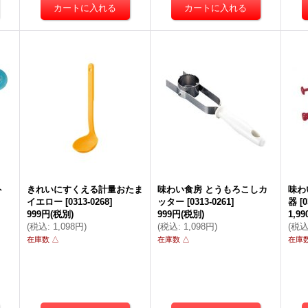
ト
きれいにすくえる計量おたま
味わい食房 とうもろこしカ
味わ
イエロー
[
0313-0268
]
ッター
[
0313-0261
]
器
[
0
999円
(税別)
999円
(税別)
1,9
(
税込
:
1,098円
)
(
税込
:
1,098円
)
(
税
在庫数 △
在庫数 △
在庫数