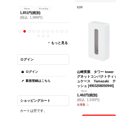
52
件
1,851円
(税別)
2,199円
(税別)
(
税込
:
1,999円
)
(
税込
:
2,374円
)
もっと見る
ログイン
ログイン
山崎実業 タワー tower
グネットコンパクトティ
新規登録はこちら
ュケース Yamazaki 
ッシュ
[
4903208050944
]
1,482円
(税別)
(
税込
:
1,630円
)
ショッピングカート
在庫数 △
カートは空です。