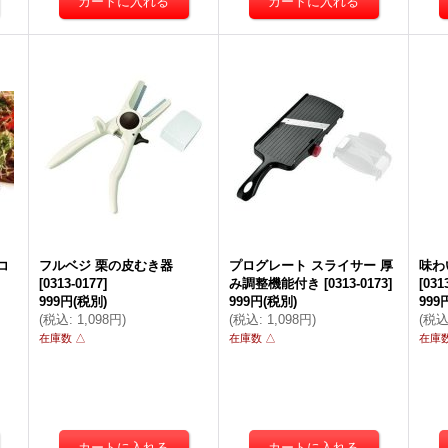
コ
フルベジ 栗の皮むき器
プログレート スライサー 厚
味わ
[
0313-0177
]
み調整機能付き
[
0313-0173
]
[
031
999円
(税別)
999円
(税別)
999
(
税込
:
1,098円
)
(
税込
:
1,098円
)
(
税
在庫数 △
在庫数 △
在庫数