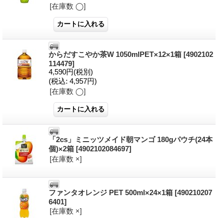
[在庫数 ◯]
からだすこやか茶W 1050mlPET×12×1箱
[4902102
114479]
4,590円
(税別)
(税込
:
4,957円)
[在庫数 ◯]
「2cs」ミニッツメイド朝マンゴ 180gパウチ(24本
個)×2箱
[4902102084697]
[在庫数 ×]
ファンタオレンジ PET 500ml×24×1箱
[490210207
6401]
[在庫数 ×]