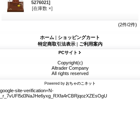
5276021]
[在庫数 ×]
(2件/2件)
ホーム
|
ショッピングカート
特定商取引法表示
|
ご利用案内
PCサイト
Copyright(c)
Altrader Company
All rights reserved
Powered by
おちゃのこネット
google-site-verification=N-
_r_7vUFl5d3NaJHe6yxg_RXfa4rCBRjqozXZEsOgU