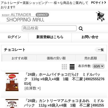
アルトレーダー直販ショッピング･･･ 様々な商品をご案内して
PCサイト
おります!!
ログイン
新規登録はこちら
お問い合せ
チョコレート
一覧
おすすめ順
価格の安い順
売れ筋順
表示件数
:
「24袋」ホームパイチョコだらけ ミドルパッ
ク 110g ×6袋入×4個 1箱 不二家
[4902555276
014]
[在庫数 ×]
「24袋」カントリーマアムチョコまみれ ミドル
パック 112g ×6袋入×4個 1箱 不二家
[490255