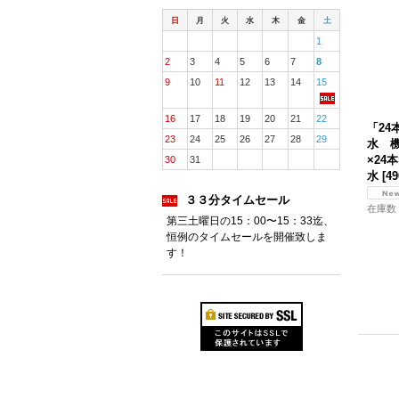
日
月
火
水
木
金
土
1
2
3
4
5
6
7
8
9
10
11
12
13
14
15
16
17
18
19
20
21
22
「24
23
24
25
26
27
28
29
水 機
×24
30
31
水
[
49
３３分タイムセール
在庫数 
第三土曜日の15：00〜15：33迄、
恒例のタイムセールを開催致しま
す！