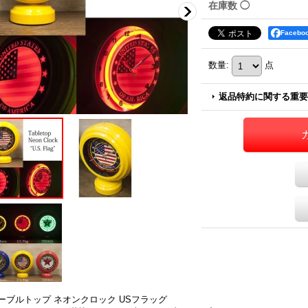
在庫数 ◯
税別)
2,999円
(税別)
3,299円
(税別)
Faceb
238円
)
(
税込
:
3,238円
)
(
税込
:
3,562円
)
数量
:
点
返品特約に関する重要
ーブルトップ ネオンクロック USフラッグ