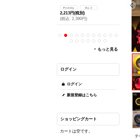
,999円
(税別)
2,213円
(税別)
2,999円
(
税込
:
3,238円
)
(
税込
:
2,390円
)
(
税込
:
3,
もっと見る
ログイン
ログイン
新規登録はこちら
ショッピングカート
カートは空です。
テ