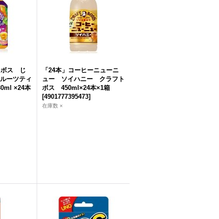
トボス じ
「24本」コーヒーニューニ
ルーツティ
ュー ソイハニー クラフト
ml ×24本
ボス 450ml×24本×1箱
[
4901777395473
]
在庫数 ×