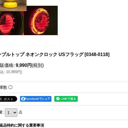
ーブルトップ ネオンクロック USフラッグ
[
0348-0118
]
販価格
:
9,990円
(税別)
込
:
10,989円
)
庫数 ◯
Facebookでシェア
量
:
点
返品特約に関する重要事項