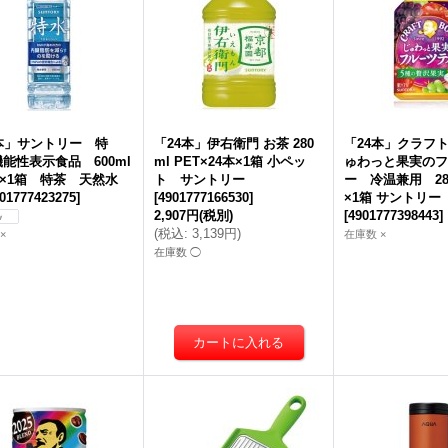
本」サントリー 特
「24本」伊右衛門 お茶 280
「24本」クラフ
能性表示食品 600ml
ml PET×24本×1箱 小ペッ
ゅわっと果実のフ
本×1箱 特茶 天然水
ト サントリー
ー 冷温兼用 280
01777423275
]
[
4901777166530
]
×1箱 サントリー
2,907円
(税別)
[
4901777398443
]
(
税込
:
3,139円
)
×
在庫数 ×
在庫数 ◯