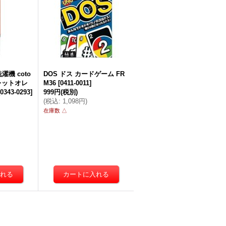
機 coto
DOS ドス カードゲーム FR
レットオレ
M36
[
0411-0011
]
0343-0293
]
999円
(税別)
(
税込
:
1,098円
)
在庫数 △