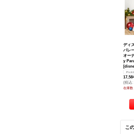
ディ
パレ
オーナメ
y Par
[
disn
17,5
(
税込
:
在庫数
こ