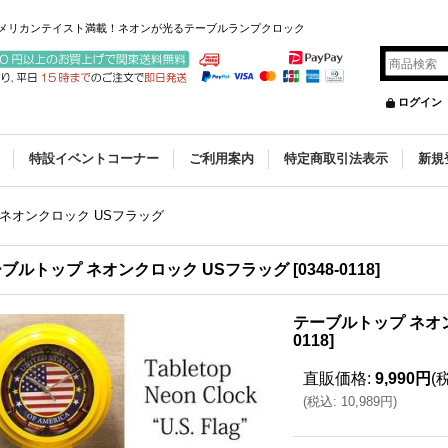
アメリカンテイスト満載！ネオンが光るテーブルランプクロック
ログイン
特設イベントコーナー
ご利用案内
特定商取引法表示
新規
ネオンクロック USフラッグ
ブルトップ ネオンクロック USフラッグ
[
0348-0118
]
テーブルトップ ネオ
0118
]
直販価格
:
9,990円
(
(
税込
:
10,989円
)