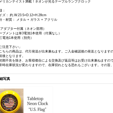
メリカンテイスト満載！ネオンが光るテーブルランプクロック
様：
ズ： 約.W.23.5×D.12×H.28cm
分・材質： メタル + ガラス + アクリル
Cアダプター付属（ネオン部用）
ーブメントは単3電池1本使用（付属なし）
三電池1本使用（別売）
ご注意下さい」
こちらの商品は、代引発送が出来兼ねます。ご入金確認後の発送となりますの
前後となります。
初期不良を除き、お客様都合による交換及び返品等はお受け出来兼ねますの
常時在庫状況が変わりますので、在庫切れとなる恐れもございます。その旨
細写真