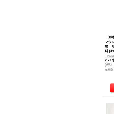
「3
マウン
箱 サ
琲
[
49
2,77
(
税込
:
在庫数