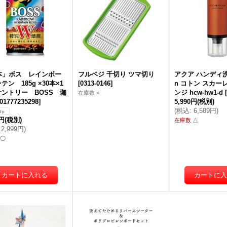
0本」ボス レインボー
フルベジ 千切り ツマ切り
アクア ハンディ洗濯
テン 185g ×30本×1
[
0313-0146
]
n コトン スカー
ントリー BOSS 珈
ンジ hcw-hw1-d
[
在庫数 ×
01777235298
]
5,990円
(税別)
(
税込
:
6,589円
)
7円
(税別)
在庫数 △
2,999円
)
 ◯