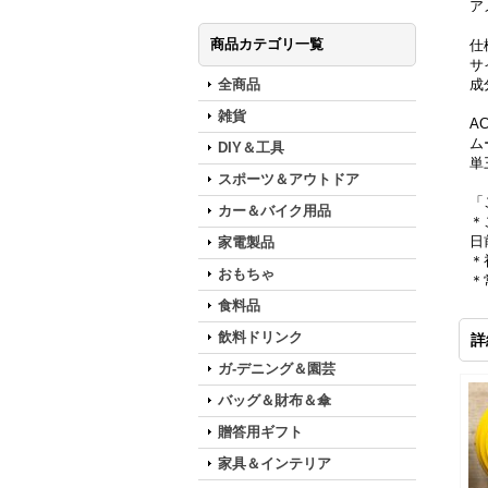
ア
商品カテゴリ一覧
仕
サイ
全商品
成
雑貨
A
ム
DIY＆工具
単
スポーツ＆アウトドア
「
カー＆バイク用品
＊
日
家電製品
＊
おもちゃ
＊
食料品
飲料ドリンク
詳
ガ-デニング＆園芸
バッグ＆財布＆傘
贈答用ギフト
家具＆インテリア