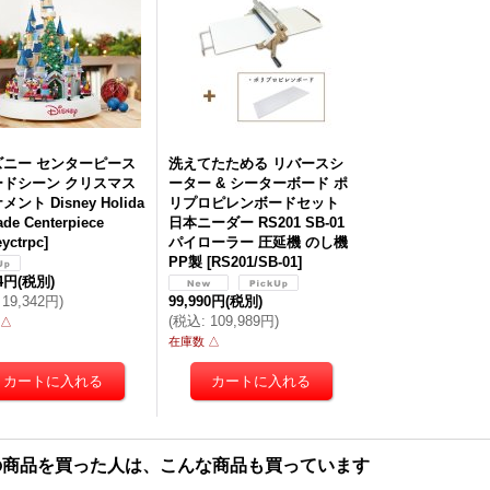
ズニー センターピース
洗えてたためる リバースシ
ードシーン クリスマス
ーター & シーターボード ポ
ント Disney Holida
リプロピレンボードセット
ade Centerpiece
日本ニーダー RS201 SB-01
eyctrpc
]
パイローラー 圧延機 のし機
PP製
[
RS201/SB-01
]
84円
(税別)
19,342円
)
99,990円
(税別)
(
税込
:
109,989円
)
 △
在庫数 △
の商品を買った人は、こんな商品も買っています