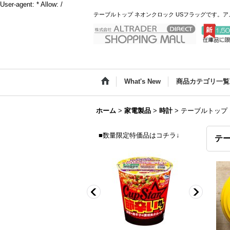
User-agent: * Allow: /
テーブルトップ ネオンクロック USフラッグです。
What's New
商品カテゴリ一覧
ホーム
>
家電製品
>
時計
>
テーブルトップ 
■数量限定特価品はコチラ↓
テー