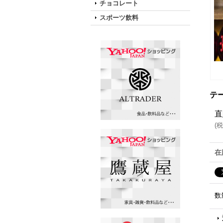
チョコレート
スポーツ飲料
テ
直
(
税
在
数