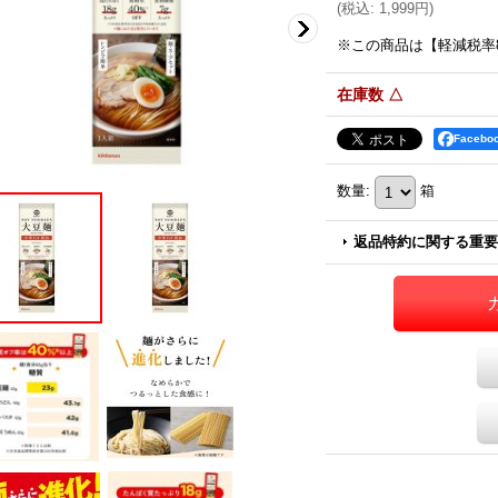
(
税込
:
1,999円
)
※この商品は【軽減税率
税別)
1,851円
(税別)
999円
)
1,851円
(税別)
(
税込
:
1,999円
)
(
税込
:
1,999円
)
在庫数 △
Faceb
数量
:
箱
返品特約に関する重要