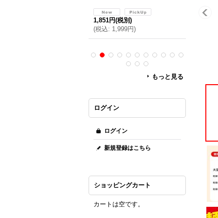
,199円
(税別)
1,851円
(税別)
1,851円
(
税込
:
2,374円
)
(
税込
:
1,999円
)
(
税込
:
1,
もっと見る
ログイン
ログイン
新規登録はこちら
ショッピングカート
カートは空です。