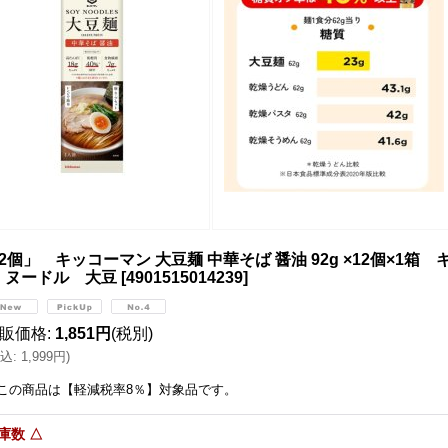
2個」 キッコーマン 大豆麺 中華そば 醤油 92g ×12個×1箱 キッ
 ヌードル 大豆
[
4901515014239
]
販価格
:
1,851円
(税別)
込
:
1,999円
)
この商品は【軽減税率8％】対象品です。
庫数 △