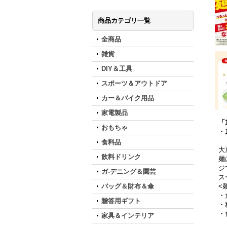
商品カテゴリ一覧
全商品
雑貨
DIY＆工具
スポーツ＆アウトドア
カー＆バイク用品
家電製品
「
おもちゃ
・
食料品
大
飲料ドリンク
麺
ジ
ガ-デニング＆園芸
ス
バッグ＆財布＆傘
<
・
贈答用ギフト
・
・
家具＆インテリア