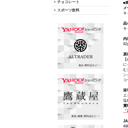
チョコレート
■
メ
スポーツ飲料
キ
品
キ
内
92
原
【
に
む
ン
コ
栄
エ
塩
賞
「2
JA
49