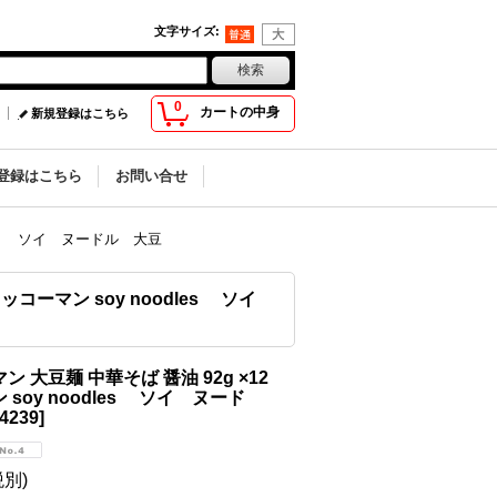
文字サイズ
:
0
カートの中身
新規登録はこちら
登録はこちら
お問い合せ
dles ソイ ヌードル 大豆
ッコーマン soy noodles ソイ
 大豆麺 中華そば 醤油 92g ×12
soy noodles ソイ ヌード
4239
]
税別)