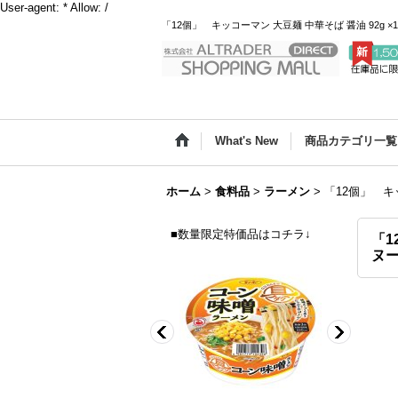
User-agent: * Allow: /
「12個」 キッコーマン 大豆麺 中華そば 醤油 92g ×1
What's New
商品カテゴリ一覧
ホーム
>
食料品
>
ラーメン
>
「12個」 キッ
■数量限定特価品はコチラ↓
「1
ヌ