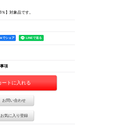
2,199円
(税別)
8％】対象品です。
4,699円
(税別)
(
税込
:
2,374円
)
(
税込
:
5,074円
)
ookでシェア
事項
お問い合わせ
お気に入り登録