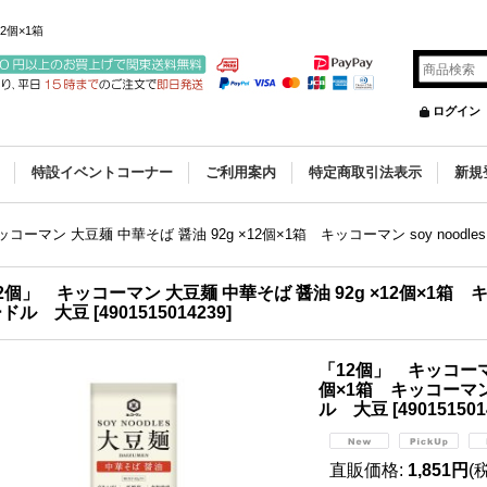
2個×1箱
ログイン
特設イベントコーナー
ご利用案内
特定商取引法表示
新規
コーマン 大豆麺 中華そば 醤油 92g ×12個×1箱 キッコーマン soy noo
2個」 キッコーマン 大豆麺 中華そば 醤油 92g ×12個×1箱 キ
ードル 大豆
[
4901515014239
]
「12個」 キッコーマン
個×1箱 キッコーマン 
ル 大豆
[
490151501
直販価格
:
1,851円
(