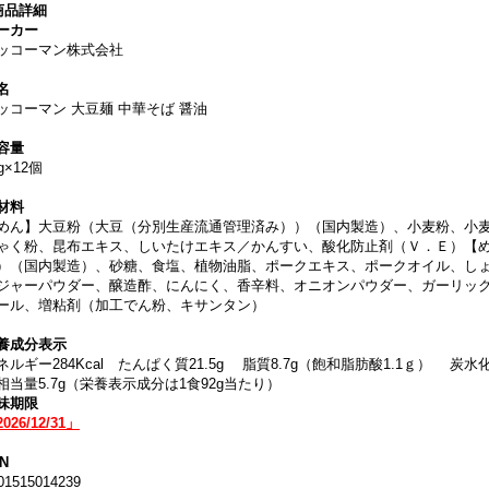
商品詳細
ーカー
ッコーマン株式会社
名
ッコーマン 大豆麺 中華そば 醤油
容量
g×12個
材料
めん】大豆粉（大豆（分別生産流通管理済み））（国内製造）、小麦粉、小
ゃく粉、昆布エキス、しいたけエキス／かんすい、酸化防止剤（Ｖ．Ｅ）【
）（国内製造）、砂糖、食塩、植物油脂、ポークエキス、ポークオイル、し
ジャーパウダー、醸造酢、にんにく、香辛料、オニオンパウダー、ガーリッ
ール、増粘剤（加工でん粉、キサンタン）
養成分表示
ネルギー284K
cal
たんぱく質21.5g
脂質8.7g（飽和脂肪酸1.1ｇ）
炭水化
相当量5.7g（栄養表示成分は1食92g当たり）
味期限
026/12/31」
N
01515014239