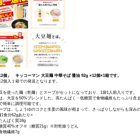
12個」 キッコーマン 大豆麺 中華そば 醤油 92g ×12個×1箱です。
12個入１箱での発送となります。
豆を使った麺（乾麺）とスープがセットになっており、1袋1人前入りです。
は、大豆を50%ブレンドした、高たんぱく・低糖質で食物繊維もたっぷり含
で簡単に調理可能です。
ープは、しょうゆのコクと生姜の風味が相まって、さっぱりしながらも深み
麺1食分62gあたり>
たんぱく質18g
糖質40%オフ※（糖質21g）※対乾燥うどん
食物繊維7g