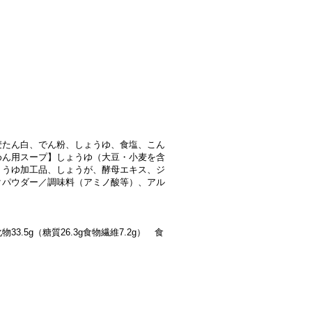
麦たん白、でん粉、しょうゆ、食塩、こん
めん用スープ】しょうゆ（大豆・小麦を含
ょうゆ加工品、しょうが、酵母エキス、ジ
クパウダー／調味料（アミノ酸等）、アル
物33.5
g（糖質26.3g食物繊維7.2g） 食