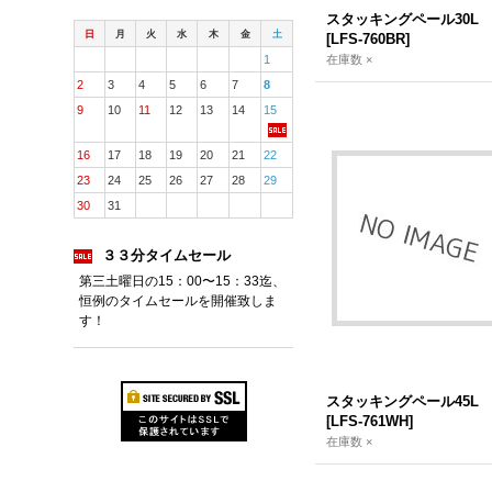
スタッキングペール30L
日
月
火
水
木
金
土
[
LFS-760BR
]
1
在庫数 ×
2
3
4
5
6
7
8
9
10
11
12
13
14
15
16
17
18
19
20
21
22
23
24
25
26
27
28
29
30
31
３３分タイムセール
第三土曜日の15：00〜15：33迄、
恒例のタイムセールを開催致しま
す！
スタッキングペール45L
[
LFS-761WH
]
在庫数 ×