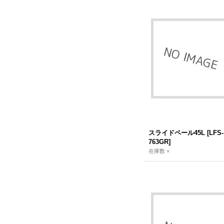
スライドペール45L
[
LFS-
763GR
]
在庫数 ×