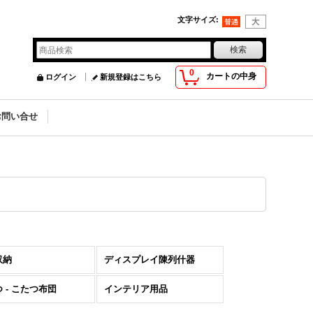
文字サイズ
:
0
カートの中身
ログイン
新規登録はこちら
お問い合せ
収納
ディスプレイ陳列什器
 - こたつ布団
インテリア用品