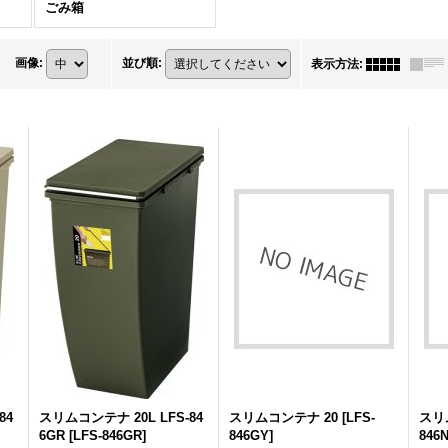
ごみ箱
4,699円
(税別)
1,851円
(税別)
1,
画像
:
並び順
:
表示方法
:
(
税込
:
5,074円
)
(
税込
:
1,999円
)
(
税
84
スリムコンテナ 20L LFS-84
スリムコンテナ 20
[
LFS-
スリ
6GR
[
LFS-846GR
]
846GY
]
846