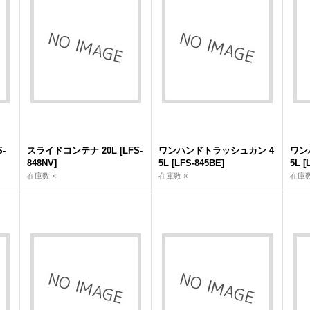
S-
スライドコンテナ 20L
[
LFS-
ワンハンドトラッシュカン 4
ワン
848NV
]
5L
[
LFS-845BE
]
5L
[
在庫数 ×
在庫数 ×
在庫数