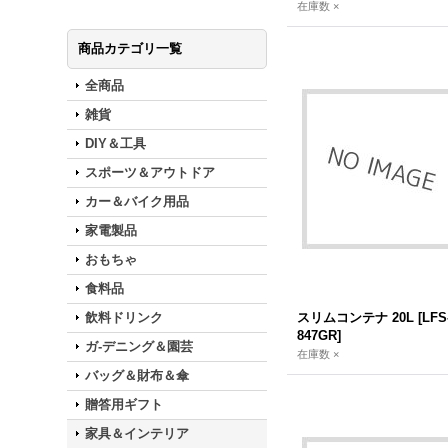
在庫数 ×
商品カテゴリ一覧
全商品
雑貨
DIY＆工具
スポーツ＆アウトドア
カー＆バイク用品
家電製品
おもちゃ
食料品
飲料ドリンク
スリムコンテナ 20L
[
LFS
847GR
]
ガ-デニング＆園芸
在庫数 ×
バッグ＆財布＆傘
贈答用ギフト
家具＆インテリア