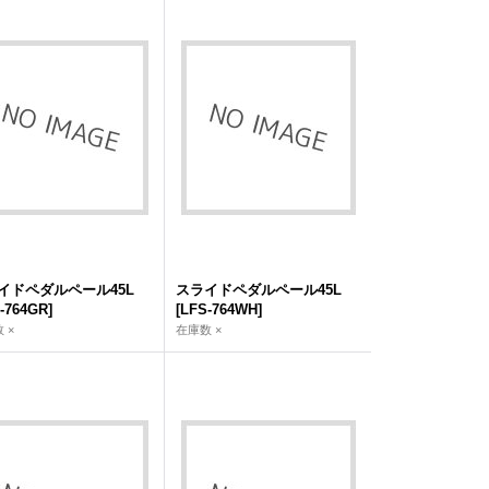
イドペダルペール45L
スライドペダルペール45L
-764GR
]
[
LFS-764WH
]
 ×
在庫数 ×