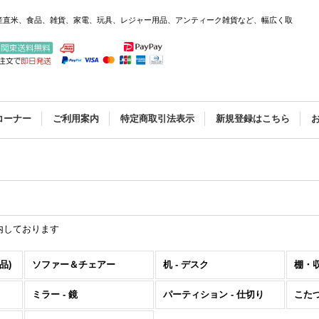
産直米、食品、雑貨、家電、玩具、レジャー用品、アンティーク雑貨など、幅広く取
コーナー
ご利用案内
特定商取引法表示
新規登録はこちら
内しております
品)
ソファー＆チェアー
机 - デスク
棚・
ミラー - 鏡
パーティション - 仕切り
こたつ