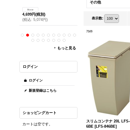
その他
4,699円
(税別)
2,699円
(税別)
表示数
:
(
税込
:
5,074円
)
(
税込
:
2,914円
)
79
件
もっと見る
ログイン
ログイン
新規登録はこちら
ショッピングカート
スリムコンテナ 20L LFS-
カートは空です。
6BE
[
LFS-846BE
]