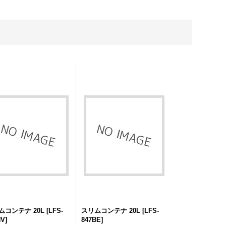
2,676円
(税別)
2,199円
(税
851円
(税別)
(
税込
:
2,890円
)
(
税込
:
2,3
込
:
1,999円
)
ムコンテナ 20L
[
LFS-
スリムコンテナ 20L
[
LFS-
NV
]
847BE
]