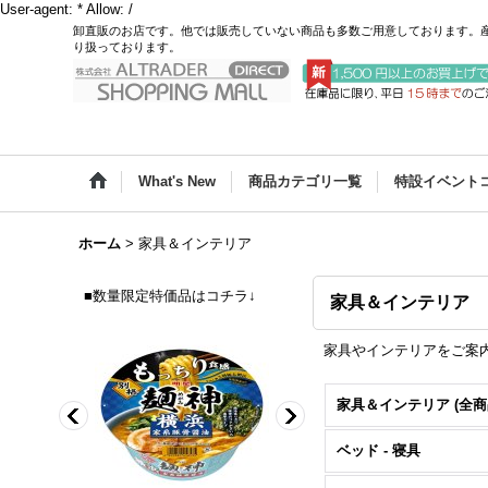
User-agent: * Allow: /
卸直販のお店です。他では販売していない商品も多数ご用意しております。
り扱っております。
What's New
商品カテゴリ一覧
特設イベント
ホーム
>
家具＆インテリア
■数量限定特価品はコチラ↓
家具＆インテリア
家具やインテリアをご案
家具＆インテリア (全商
ベッド - 寝具