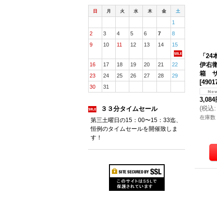
日
月
火
水
木
金
土
1
2
3
4
5
6
7
8
9
10
11
12
13
14
15
「2
伊右衛
16
17
18
19
20
21
22
箱 
23
24
25
26
27
28
29
[
4901
30
31
3,08
(
税込
:
３３分タイムセール
在庫数
第三土曜日の15：00〜15：33迄、
恒例のタイムセールを開催致しま
す！