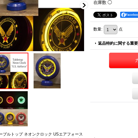
在庫数 ◯
税別)
2,213円
(税別)
1,851円
(税別)
Faceb
999円
)
(
税込
:
2,390円
)
(
税込
:
1,999円
)
数量
:
点
返品特約に関する重要
ーブルトップ ネオンクロック USエアフォース