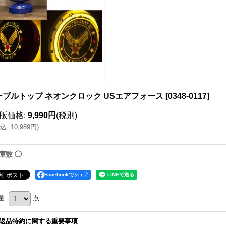
ーブルトップ ネオンクロック USエアフォース
[
0348-0117
]
販価格
:
9,990円
(税別)
込
:
10,989円
)
庫数 ◯
Facebookでシェア
量
:
点
返品特約に関する重要事項