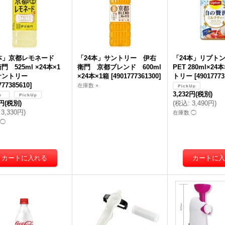
4本」京都レモネード
「24本」サントリー 伊右
「24本」リプトン
門 525ml ×24本×1
衛門 京都ブレンド 600ml
PET 280ml×2
サントリー
×24本×1箱
[
4901777361300
]
トリー
[
49017773
777385610
]
在庫数 ×
3,232円
(税別)
4円
(税別)
(
税込
:
3,490円
)
3,330円
)
在庫数 ◯
 ◯