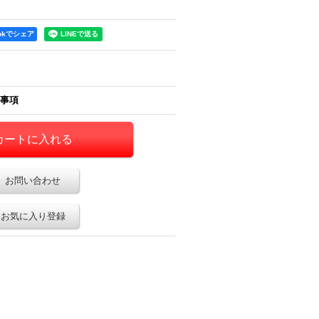
2,676円
(税別)
(
税込
:
2,890円
)
2,199円
(税別)
ookでシェア
(
税込
:
2,374円
)
事項
お問い合わせ
お気に入り登録