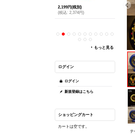
2,199円
(税別)
,851円
(税別)
(
税込
:
2,374円
)
1,851円
(
税込
:
1,999円
)
(
税込
:
1,
もっと見る
ログイン
ログイン
新規登録はこちら
ショッピングカート
カートは空です。
テ