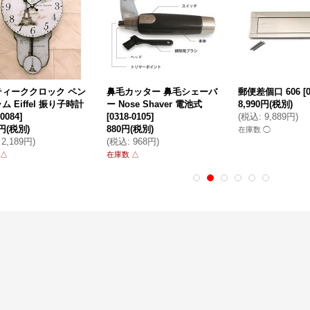
ティーククロック ペン
鼻毛カッター 鼻毛シェーバ
郵便差個口 606
[
ム Eiffel 振り子時計
ー Nose Shaver 電池式
8,990円
(税別)
-0084
]
[
0318-0105
]
(
税込
:
9,889円
)
0円
(税別)
880円
(税別)
在庫数 ◯
2,189円
)
(
税込
:
968円
)
 △
在庫数 △