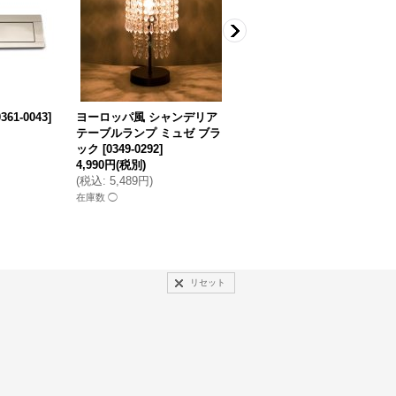
0361-0043
]
ヨーロッパ風 シャンデリア
アンティーク調 フラッグ ラ
テーブルランプ ミュゼ ブラ
ンチョンマット エアフォー
ック
[
0349-0292
]
ス
[
0319-0848
]
4,990円
(税別)
880円
(税別)
(
税込
:
5,489円
)
(
税込
:
968円
)
在庫数 ◯
在庫数 △
リセット