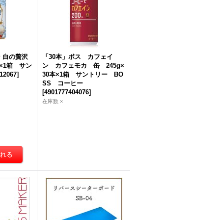
 白の贅沢
「30本」ボス カフェイ
4本×1箱 サン
ン カフェモカ 缶 245g×
12067
]
30本×1箱 サントリー BO
SS コーヒー
[
4901777404076
]
在庫数 ×