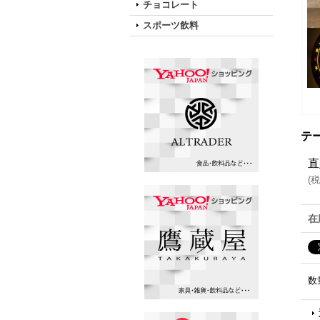
チョコレート
スポーツ飲料
テ
直
(
税
在
数