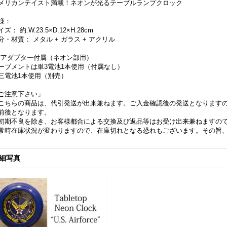
メリカンテイスト満載！ネオンが光るテーブルランプクロック
様：
ズ： 約.W.23.5×D.12×H.28cm
分・材質： メタル + ガラス + アクリル
Cアダプター付属（ネオン部用）
ーブメントは単3電池1本使用（付属なし）
三電池1本使用（別売）
ご注意下さい」
こちらの商品は、代引発送が出来兼ねます。ご入金確認後の発送となりますの
前後となります。
初期不良を除き、お客様都合による交換及び返品等はお受け出来兼ねますの
常時在庫状況が変わりますので、在庫切れとなる恐れもございます。その旨
細写真