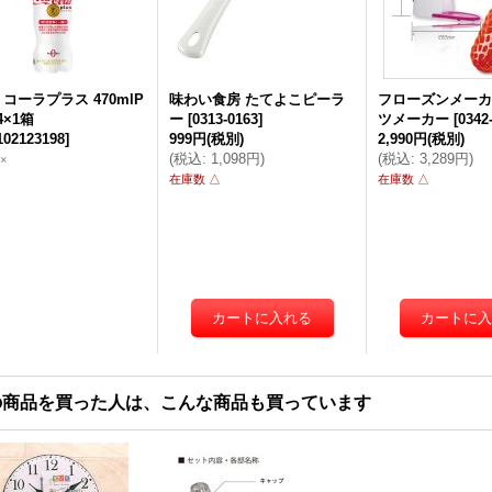
コーラプラス 470mlP
味わい食房 たてよこピーラ
フローズンメーカ
4×1箱
ー
[
0313-0163
]
ツメーカー
[
0342
102123198
]
999円
(税別)
2,990円
(税別)
(
税込
:
1,098円
)
(
税込
:
3,289円
)
×
在庫数 △
在庫数 △
の商品を買った人は、こんな商品も買っています