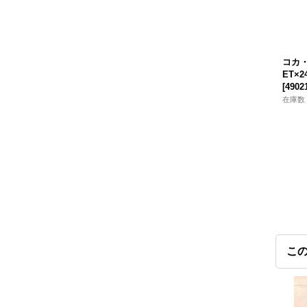
コカ・
ET×2
[
4902
在庫数 
こ