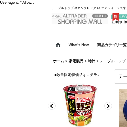
User-agent: * Allow: /
テーブルトップ ネオンクロック USエアフォースで
What's New
商品カテゴリ一覧
ホーム
>
家電製品
>
時計
>
テーブルトップ 
■数量限定特価品はコチラ↓
テー