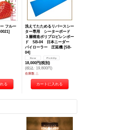
ー フルー
洗えてたためるリバースシー
-0021
]
ター専用 シーターボード
３層構造ポリプロピレンボー
ド SB-04 日本ニーダー
パイローラー 圧延機
[
SB-
04
]
18,000円
(税別)
(
税込
:
19,800円
)
在庫数 △