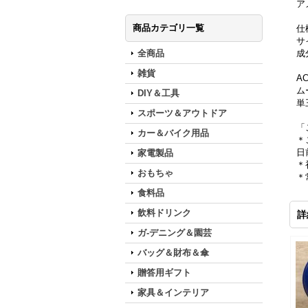
ア
商品カテゴリ一覧
仕
サイ
全商品
成
雑貨
A
ム
DIY＆工具
単
スポーツ＆アウトドア
「
カー＆バイク用品
＊
日
家電製品
＊
おもちゃ
＊
食料品
飲料ドリンク
詳
ガ-デニング＆園芸
バッグ＆財布＆傘
贈答用ギフト
家具＆インテリア