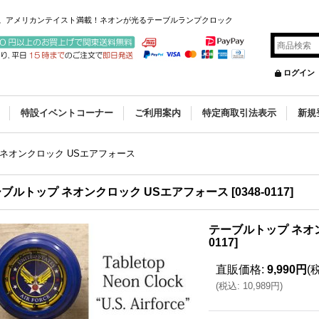
す。アメリカンテイスト満載！ネオンが光るテーブルランプクロック
ログイン
特設イベントコーナー
ご利用案内
特定商取引法表示
新規
ネオンクロック USエアフォース
ブルトップ ネオンクロック USエアフォース
[
0348-0117
]
テーブルトップ ネオ
0117
]
直販価格
:
9,990円
(
(
税込
:
10,989円
)