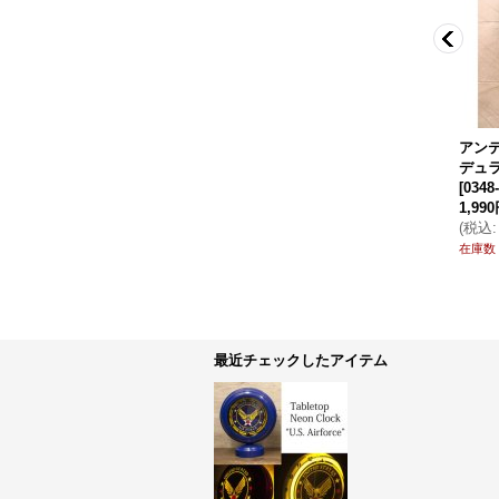
ト
ロイヤルパレス テーブルク
ビンテージ レーベルクロッ
アン
ロック ローズ シルバー
ク ホテルドパリス
[
0348-
デュラ
[
0348-0344
]
0154
]
[
0348
2,990円
(税別)
4,880円
(税別)
1,99
(
税込
:
3,289円
)
(
税込
:
5,368円
)
(
税込
:
在庫数 ◯
在庫数 ◯
在庫数
最近チェックしたアイテム