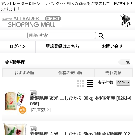
アルトレーダー直販ショッピング･･･ 様々な商品をご案内して
PCサイト
おります!!
ログイン
新規登録はこちら
お問い合せ
令和6年産
一覧
おすすめ順
価格の安い順
売れ筋順
表示件数
:
新潟県産 玄米 こしひかり 30kg 令和6年産
[0261-0
036]
[在庫数 ×]
新潟県産 白米 こしひかり 5kg×1袋 令和6年産
[02