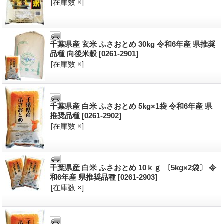
[在庫数 ×]
千葉県産 玄米 ふさおとめ 30kg 令和6年産 県推奨
品種 向後米穀
[0261-2901]
[在庫数 ×]
千葉県産 白米 ふさおとめ 5kg×1袋 令和6年産 県
推奨品種
[0261-2902]
[在庫数 ×]
千葉県産 白米 ふさおとめ 10ｋｇ 〔5kg×2袋〕 令
和6年産 県推奨品種
[0261-2903]
[在庫数 ×]