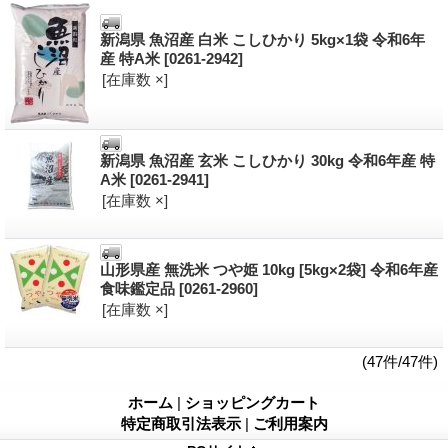
新潟県 魚沼産 白米 こしひかり 5kg×1袋 令和6年
産 特A米
[0261-2942]
[在庫数 ×]
新潟県 魚沼産 玄米 こしひかり 30kg 令和6年産 特
A米
[0261-2941]
[在庫数 ×]
山形県産 無洗米 つや姫 10kg [5kg×2袋] 令和6年産
食味鑑定品
[0261-2960]
[在庫数 ×]
(47件/47件)
ホーム
|
ショッピングカート
特定商取引法表示
|
ご利用案内