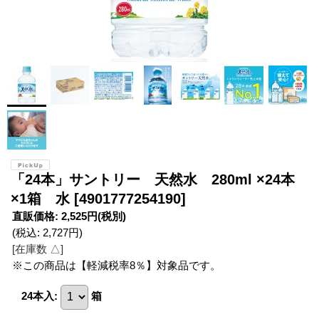
「24本」サントリー 天然水 280ml ×24本
×1箱 水
[4901777254190]
直販価格
:
2,525円
(税別)
(税込
:
2,727円
)
[在庫数 △]
※この商品は【軽減税率8％】対象品です。
24本入
:
箱