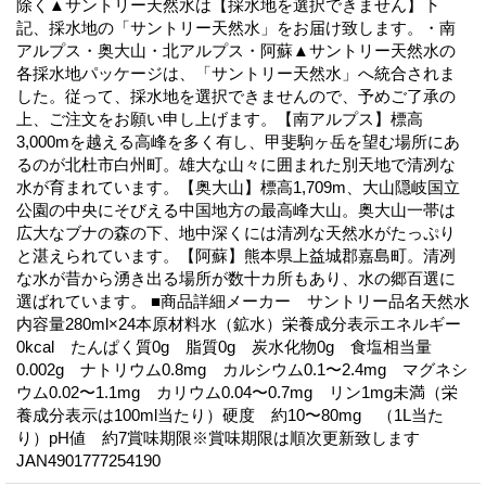
除く▲サントリー天然水は【採水地を選択できません】下
記、採水地の「サントリー天然水」をお届け致します。・南
アルプス・奥大山・北アルプス・阿蘇▲サントリー天然水の
各採水地パッケージは、「サントリー天然水」へ統合されま
した。従って、採水地を選択できませんので、予めご了承の
上、ご注文をお願い申し上げます。【南アルプス】標高
3,000mを越える高峰を多く有し、甲斐駒ヶ岳を望む場所にあ
るのが北杜市白州町。雄大な山々に囲まれた別天地で清冽な
水が育まれています。【奥大山】標高1,709m、大山隠岐国立
公園の中央にそびえる中国地方の最高峰大山。奥大山一帯は
広大なブナの森の下、地中深くには清冽な天然水がたっぷり
と湛えられています。【阿蘇】熊本県上益城郡嘉島町。清冽
な水が昔から湧き出る場所が数十カ所もあり、水の郷百選に
選ばれています。 ■商品詳細メーカー サントリー品名天然水
内容量280ml×24本原材料水（鉱水）栄養成分表示エネルギー
0kcal たんぱく質0g 脂質0g 炭水化物0g 食塩相当量
0.002g ナトリウム0.8mg カルシウム0.1〜2.4mg マグネシ
ウム0.02〜1.1mg カリウム0.04〜0.7mg リン1mg未満（栄
養成分表示は100ml当たり）硬度 約10〜80mg （1L当た
り）pH値 約7賞味期限※賞味期限は順次更新致します
JAN4901777254190