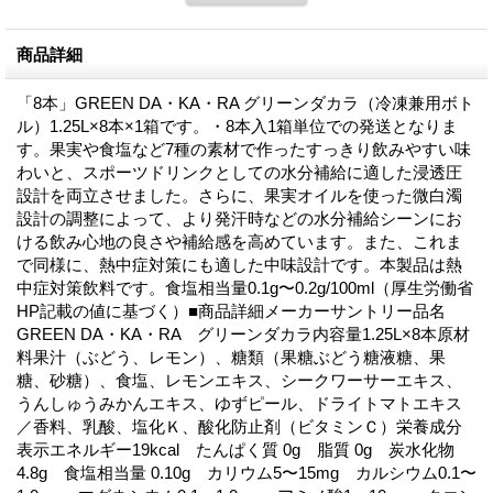
商品詳細
「8本」GREEN DA・KA・RA グリーンダカラ（冷凍兼用ボト
ル）1.25L×8本×1箱です。・8本入1箱単位での発送となりま
す。果実や食塩など7種の素材で作ったすっきり飲みやすい味
わいと、スポーツドリンクとしての水分補給に適した浸透圧
設計を両立させました。さらに、果実オイルを使った微白濁
設計の調整によって、より発汗時などの水分補給シーンにお
ける飲み心地の良さや補給感を高めています。また、これま
で同様に、熱中症対策にも適した中味設計です。本製品は熱
中症対策飲料です。食塩相当量0.1g〜0.2g/100ml（厚生労働省
HP記載の値に基づく）■商品詳細メーカーサントリー品名
GREEN DA・KA・RA グリーンダカラ内容量1.25L×8本原材
料果汁（ぶどう、レモン）、糖類（果糖ぶどう糖液糖、果
糖、砂糖）、食塩、レモンエキス、シークワーサーエキス、
うんしゅうみかんエキス、ゆずピール、ドライトマトエキス
／香料、乳酸、塩化Ｋ、酸化防止剤（ビタミンＣ）栄養成分
表示エネルギー19kcal たんぱく質 0g 脂質 0g 炭水化物
4.8g 食塩相当量 0.10g カリウム5〜15mg カルシウム0.1〜