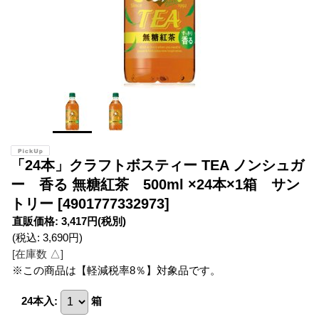
「24本」クラフトボスティー TEA ノンシュガ
ー 香る 無糖紅茶 500ml ×24本×1箱 サン
トリー
[4901777332973]
直販価格
:
3,417円
(税別)
(税込
:
3,690円
)
[在庫数 △]
※この商品は【軽減税率8％】対象品です。
24本入
:
箱