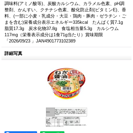
調味料(アミノ酸等)、炭酸カルシウム、カラメル色素、pH調
整剤、かんすい、クチナシ色素、酸化防止剤(ビタミンE)、香
料、(一部に小麦・乳成分・大豆・鶏肉・豚肉・ゼラチン・ご
まを含む)栄養成分表示エネルギー335kcal たんぱく質7.1g
脂質17.3g 炭水化物37.8g 食塩相当量5.3g カルシウム
117mg（栄養表示成分は1食71g当たり）賞味期限
「2026/09/23 」JAN4901773102389
詳細写真