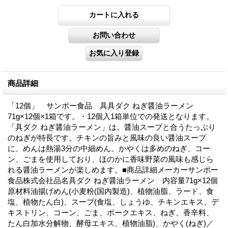
商品詳細
「12個」 サンポー食品 具具ダク ねぎ醤油ラーメン
71g×12個×1箱です。・12個入1箱単位での発送となります。
「具ダク ねぎ醤油ラーメン」は、醤油スープと合うたっぷり
のねぎが特長です。チキンの旨みと風味の良い醤油スープ
に、めんは熱湯3分の中細めん。かやくは多めのねぎ、コー
ン、ごまを使用しており、ほのかに香味野菜の風味も感じら
れる醤油ラーメンが楽しめます。■商品詳細メーカーサンポー
食品株式会社品名具ダク ねぎ醤油ラーメン 内容量71g×12個
原材料油揚げめん(小麦粉(国内製造)、植物油脂、ラード、食
塩、植物たん白)、スープ(食塩、しょうゆ、チキンエキス、デ
キストリン、コーン、ごま、ポークエキス、ねぎ、香辛料、
たん白加水分解物、酵母エキス、植物油脂)、かやく(ねぎ)／