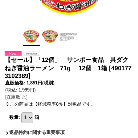
【セール】「12個」 サンポー食品 具ダク
ねぎ醤油ラーメン 71g 12個 1箱
[490177
3102389]
直販価格
:
1,851円
(税別)
(税込
:
1,999円
)
[在庫数 △]
※この商品は【軽減税率8％】対象品です。
数量
:
箱
返品特約に関する重要事項