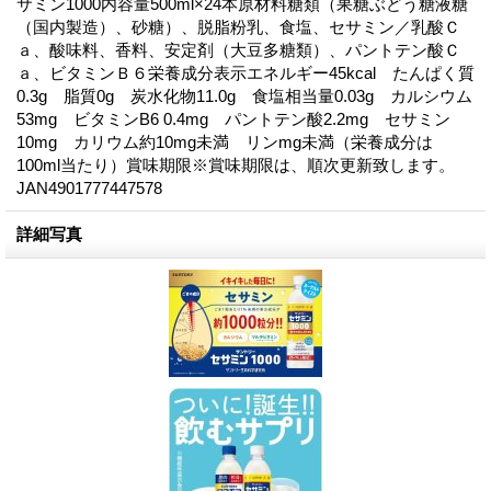
サミン1000内容量500ml×24本原材料糖類（果糖ぶどう糖液糖
（国内製造）、砂糖）、脱脂粉乳、食塩、セサミン／乳酸Ｃ
ａ、酸味料、香料、安定剤（大豆多糖類）、パントテン酸Ｃ
ａ、ビタミンＢ６栄養成分表示エネルギー45kcal たんぱく質
0.3g 脂質0g 炭水化物11.0g 食塩相当量0.03g カルシウム
53mg ビタミンB6 0.4mg パントテン酸2.2mg セサミン
10mg カリウム約10mg未満 リンmg未満（栄養成分は
100ml当たり）賞味期限※賞味期限は、順次更新致します。
JAN4901777447578
詳細写真