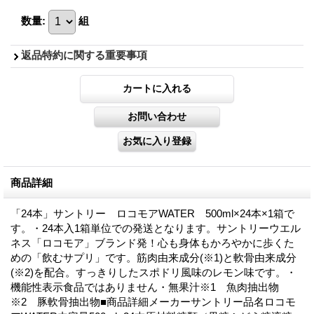
数量
:
組
返品特約に関する重要事項
商品詳細
「24本」サントリー ロコモアWATER 500ml×24本×1箱で
す。・24本入1箱単位での発送となります。サントリーウエル
ネス「ロコモア」ブランド発！心も身体もかろやかに歩くた
めの「飲むサプリ」です。筋肉由来成分(※1)と軟骨由来成分
(※2)を配合。すっきりしたスポドリ風味のレモン味です。・
機能性表示食品ではありません・無果汁※1 魚肉抽出物
※2 豚軟骨抽出物■商品詳細メーカーサントリー品名ロコモ