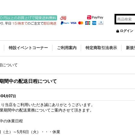
ログイン
特設イベントコーナー
ご利用案内
特定商取引法表示
新規
程について
W期間中の配送日程について
04
07
年
月
日
より当店をご利用いただき誠にありがとうございます。
休業期間中の配送業務についてご案内させて頂きます。
間中の休業日程
日（土）～5月6日（火）・・・休業