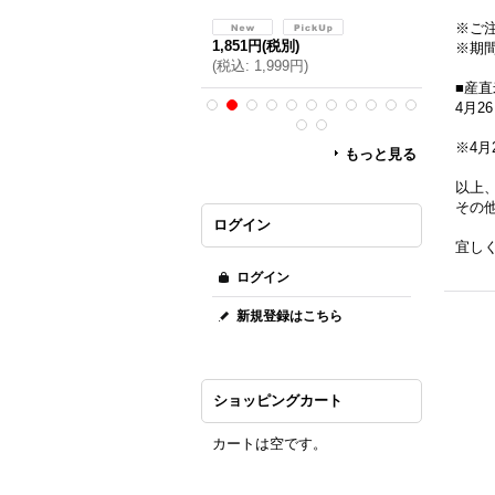
※ご
,851円
(税別)
1,851円
(税別)
1,851円
(
※期
税込
:
1,999円
)
(
税込
:
1,999円
)
(
税込
:
1,
■産
4月2
※4月
もっと見る
以上
その
ログイン
宜し
ログイン
新規登録はこちら
ショッピングカート
カートは空です。