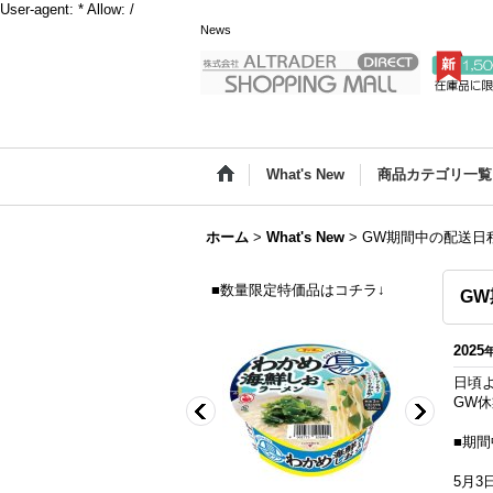
User-agent: * Allow: /
News
What's New
商品カテゴリ一覧
ホーム
>
What's New
>
GW期間中の配送日
■数量限定特価品はコチラ↓
G
2025
日頃
GW
■期
5月3