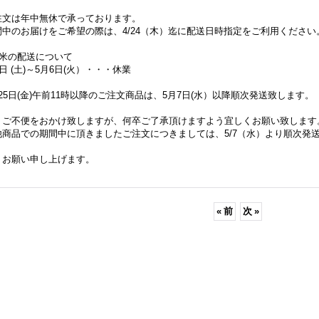
注文は年中無休で承っております。
税別)
1,851円
(税別)
2,112円
(税別)
間中のお届けをご希望の際は、4/24（木）迄に配送日時指定をご利用ください
999円
)
(
税込
:
1,999円
)
(
税込
:
2,280円
)
直米の配送について
6日 (土)～5月6日(火）・・・休業
25日(金)午前11時以降のご注文商品は、5月7日(水）以降順次発送致します。
、ご不便をおかけ致しますが、何卒ご了承頂けますよう宜しくお願い致します
他商品での期間中に頂きましたご注文につきましては、5/7（水）より順次発
くお願い申し上げます。
«
前
次
»