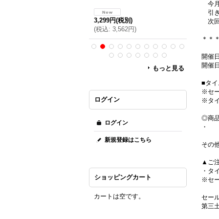
今月
,676円
(税別)
引き
税込
:
2,890円
)
3,299円
(税別)
4,699円
(
次回
(
税込
:
3,562円
)
(
税込
:
5,
＊＊
開催日
もっと見る
■タ
※セ
ログイン
※タ
◎商
ログイン
・
新規登録はこちら
その
▲ご
・タ
ショッピングカート
※セ
カートは空です。
セー
第三