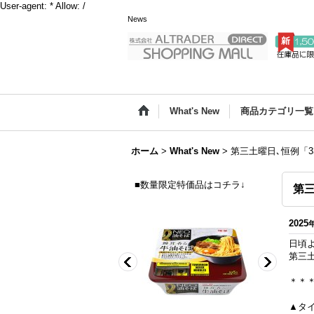
User-agent: * Allow: /
News
What's New
商品カテゴリ一覧
ホーム
>
What's New
>
第三土曜日､恒例「
■数量限定特価品はコチラ↓
第
2025
日頃
第三
＊＊
▲タ