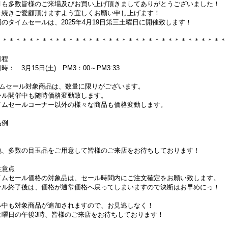
も多数皆様のご来場及びお買い上げ頂きましてありがとうございました！
続きご愛顧頂けますよう宜しくお願い申し上げます！
税別)
1,851円
(税別)
1,851円
(税別)
のタイムセールは、2025年4月19日第三土曜日に開催致します！
074円
)
(
税込
:
1,999円
)
(
税込
:
1,999円
)
＊＊＊＊＊＊＊＊＊＊＊＊＊＊＊＊＊＊＊＊＊＊＊＊＊＊＊＊＊＊＊＊＊＊＊
開催日程
時： 3月15日(土) PM3：00～PM3:33
イムセール対象商品は、数量に限りがございます。
ール開催中も随時価格変動致します。
イムセールコーナー以外の様々な商品も価格変動します。
品例
他、多数の目玉品をご用意して皆様のご来店をお待ちしております！
注意点
イムセール価格の対象品は、セール時間内にご注文確定をお願い致します。
ール終了後は、価格が通常価格へ戻ってしまいますので決断はお早めにっ！
ル中も対象商品が追加されますので、お見逃しなく！
土曜日の午後3時、皆様のご来店をお待ちしております！