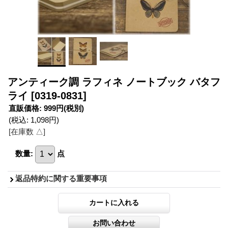
アンティーク調 ラフィネ ノートブック バタフ
ライ
[0319-0831]
直販価格
:
999円
(税別)
(税込
:
1,098円
)
[在庫数 △]
数量
:
点
返品特約に関する重要事項