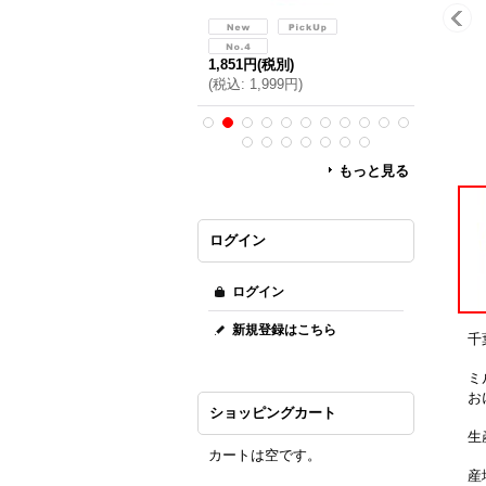
,851円
(税別)
1,851円
(
税込
:
1,999円
)
1,851円
(税別)
(
税込
:
1,
(
税込
:
1,999円
)
もっと見る
ログイン
ログイン
新規登録はこちら
千
ミ
お
ショッピングカート
生
カートは空です。
産