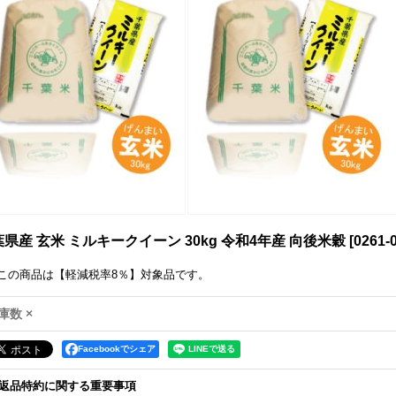
県産 玄米 ミルキークイーン 30kg 令和4年産 向後米穀
[
0261-
この商品は【軽減税率8％】対象品です。
庫数 ×
Facebookでシェア
返品特約に関する重要事項