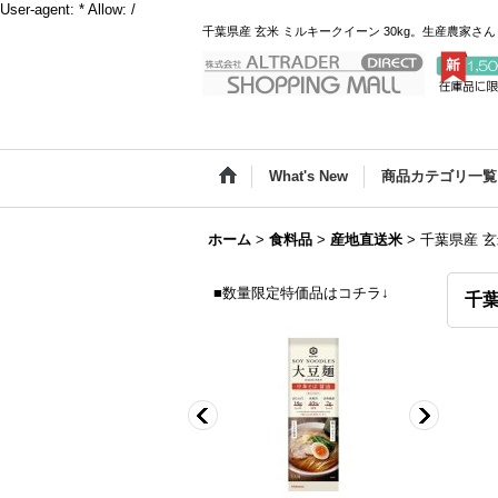
User-agent: * Allow: /
千葉県産 玄米 ミルキークイーン 30kg。生産農
What's New
商品カテゴリ一覧
ホーム
>
食料品
>
産地直送米
>
千葉県産 玄
■数量限定特価品はコチラ↓
千葉