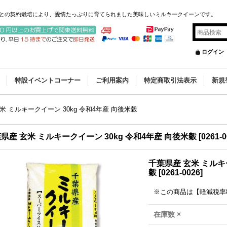
家さんとの契約栽培により、愛情たっぷりに育てられました美味しいミルキークイーンです。
ログイン
特設イベントコーナー
ご利用案内
特定商取引法表示
新規
米 ミルキークイーン 30kg 令和4年産 向後米穀
県産 玄米 ミルキークイーン 30kg 令和4年産 向後米穀
[
0261-
千葉県産 玄米 ミルキ
穀
[
0261-0026
]
※この商品は【軽減税率
在庫数 ×