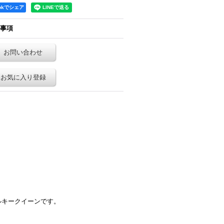
ookでシェア
4,699円
(税別)
1,851円
(税別)
事項
(
税込
:
5,074円
)
(
税込
:
1,999円
)
お問い合わせ
お気に入り登録
ルキークイーンです。