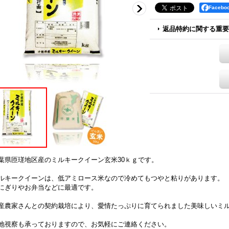
Faceb
2,676円
(税別)
税別)
(
税込
:
2,890円
)
2,999円
(税別)
返品特約に関する重要
999円
)
(
税込
:
3,238円
)
葉県匝瑳地区産のミルキークイーン玄米30ｋｇです。
ルキークイーンは、低アミロース米なので冷めてもつやと粘りがあります。
にぎりやお弁当などに最適です。
産農家さんとの契約栽培により、愛情たっぷりに育てられました美味しいミ
地視察も承っておりますので、お気軽にご連絡ください。