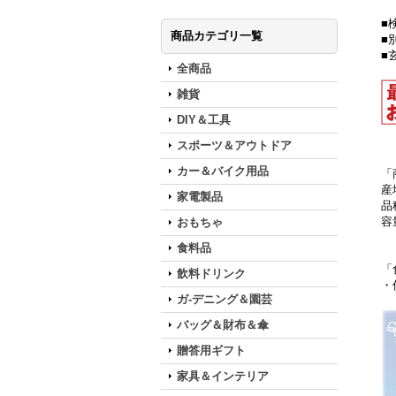
■
商品カテゴリ一覧
■
■
全商品
雑貨
DIY＆工具
スポーツ＆アウトドア
カー＆バイク用品
「
産
家電製品
品
容
おもちゃ
食料品
「
飲料ドリンク
・
ガ-デニング＆園芸
バッグ＆財布＆傘
贈答用ギフト
家具＆インテリア