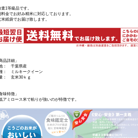
検査1等級品です。
別料金でお好み精米に対応しております。
玄米紙袋でお届け致します。
商品詳細」
地： 千葉県産
種： ミルキークイーン
量： 玄米30ｋｇ
食味特徴」
低アミロース米で粘りが強いのが特徴です。