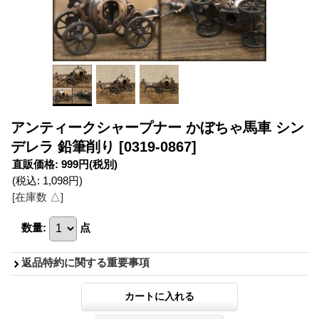
アンティークシャープナー かぼちゃ馬車 シン
デレラ 鉛筆削り
[0319-0867]
直販価格
:
999円
(税別)
(税込
:
1,098円
)
[在庫数 △]
数量
:
点
返品特約に関する重要事項