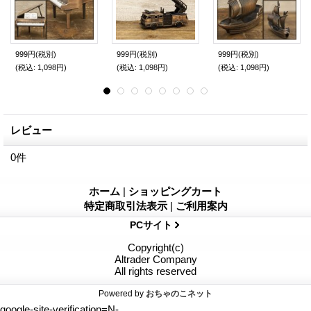
999円
(税別)
999円
(税別)
999円
(税別)
(税込
:
1,098円)
(税込
:
1,098円)
(税込
:
1,098円)
レビュー
0
件
ホーム
|
ショッピングカート
特定商取引法表示
|
ご利用案内
PCサイト
Copyright(c)
Altrader Company
All rights reserved
Powered by
おちゃのこネット
google-site-verification=N-