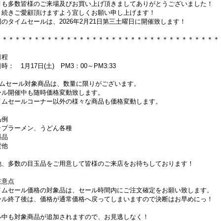
も多数皆様のご来場及びお買い上げ頂きましてありがとうございました！
続きご愛顧頂けますよう宜しくお願い申し上げます！
税別)
1,851円
(税別)
1,851円
(税別)
のタイムセールは、2026年2月21日第三土曜日に開催致します！
074円
)
(
税込
:
1,999円
)
(
税込
:
1,999円
)
＊＊＊＊＊＊＊＊＊＊＊＊＊＊＊＊＊＊＊＊＊＊＊＊＊＊＊＊＊＊＊＊＊＊＊
開催日程
時： 1月17日(土) PM3：00～PM3:33
イムセール対象商品は、数量に限りがございます。
ール開催中も随時価格変動致します。
イムセールコーナー以外の様々な商品も価格変動します。
品例
ップラーメン、うどん各種
料品
貨他
他、多数の目玉品をご用意して皆様のご来店をお待ちしております！
注意点
イムセール価格の対象品は、セール時間内にご注文確定をお願い致します。
ール終了後は、価格が通常価格へ戻ってしまいますので決断はお早めにっ！
ル中も対象商品が追加されますので、お見逃しなく！