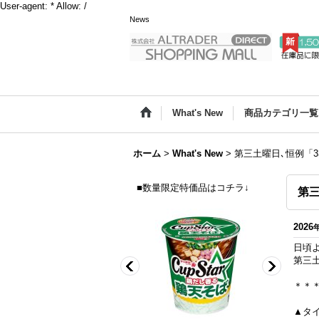
User-agent: * Allow: /
News
What's New
商品カテゴリ一覧
ホーム
>
What's New
>
第三土曜日､恒例「
■数量限定特価品はコチラ↓
第
2026
日頃
第三
＊＊
▲タ