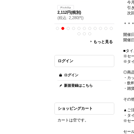
今月
引き
,851円
(税別)
2,112円
(税別)
4,699円
(
次回
税込
:
1,999円
)
(
税込
:
2,280円
)
(
税込
:
5,
＊＊
開催日
もっと見る
■タ
※セ
ログイン
※タ
◎商
ログイン
・カ
・飲
新規登録はこちら
・雑
その
ショッピングカート
▲ご
・タ
カートは空です。
※セ
セー